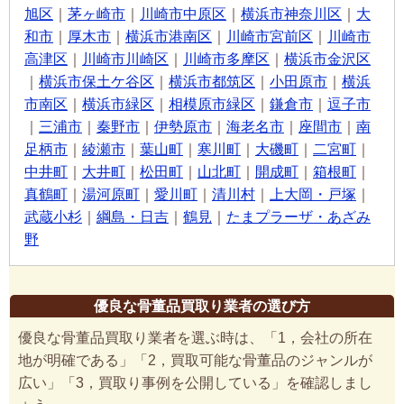
旭区
｜
茅ヶ崎市
｜
川崎市中原区
｜
横浜市神奈川区
｜
大
和市
｜
厚木市
｜
横浜市港南区
｜
川崎市宮前区
｜
川崎市
高津区
｜
川崎市川崎区
｜
川崎市多摩区
｜
横浜市金沢区
｜
横浜市保土ケ谷区
｜
横浜市都筑区
｜
小田原市
｜
横浜
市南区
｜
横浜市緑区
｜
相模原市緑区
｜
鎌倉市
｜
逗子市
｜
三浦市
｜
秦野市
｜
伊勢原市
｜
海老名市
｜
座間市
｜
南
足柄市
｜
綾瀬市
｜
葉山町
｜
寒川町
｜
大磯町
｜
二宮町
｜
中井町
｜
大井町
｜
松田町
｜
山北町
｜
開成町
｜
箱根町
｜
真鶴町
｜
湯河原町
｜
愛川町
｜
清川村
｜
上大岡・戸塚
｜
武蔵小杉
｜
綱島・日吉
｜
鶴見
｜
たまプラーザ・あざみ
野
優良な骨董品買取り業者の選び方
優良な骨董品買取り業者を選ぶ時は、「1，会社の所在
地が明確である」「2，買取可能な骨董品のジャンルが
広い」「3，買取り事例を公開している」を確認しまし