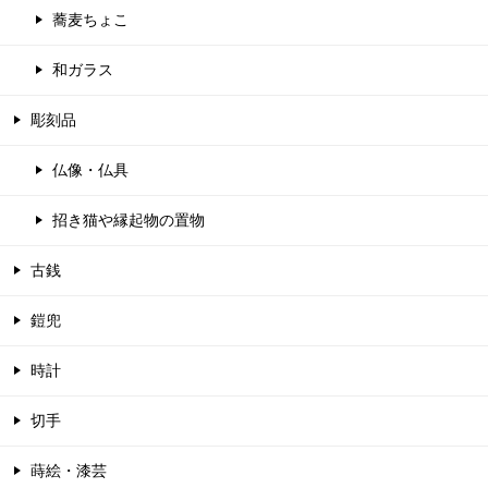
蕎麦ちょこ
和ガラス
彫刻品
仏像・仏具
招き猫や縁起物の置物
古銭
鎧兜
時計
切手
蒔絵・漆芸