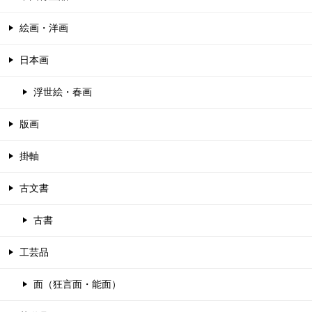
絵画・洋画
日本画
浮世絵・春画
版画
掛軸
古文書
古書
工芸品
面（狂言面・能面）