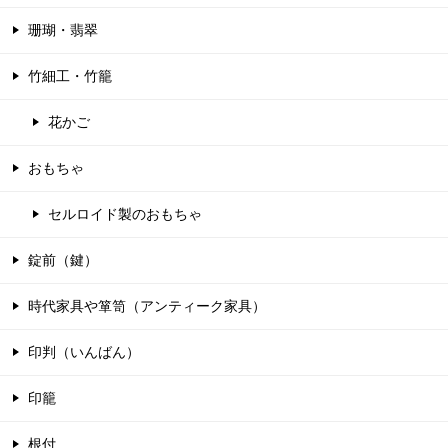
珊瑚・翡翠
竹細工・竹籠
花かご
おもちゃ
セルロイド製のおもちゃ
錠前（鍵）
時代家具や箪笥（アンティーク家具）
印判（いんばん）
印籠
根付