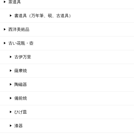
茶道具
書道具（万年筆、硯、古道具）
西洋美術品
古い花瓶・壺
古伊万里
薩摩焼
陶磁器
備前焼
ひげ皿
漆器