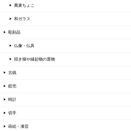
蕎麦ちょこ
和ガラス
彫刻品
仏像・仏具
招き猫や縁起物の置物
古銭
鎧兜
時計
切手
蒔絵・漆芸