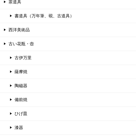
茶道具
書道具（万年筆、硯、古道具）
西洋美術品
古い花瓶・壺
古伊万里
薩摩焼
陶磁器
備前焼
ひげ皿
漆器