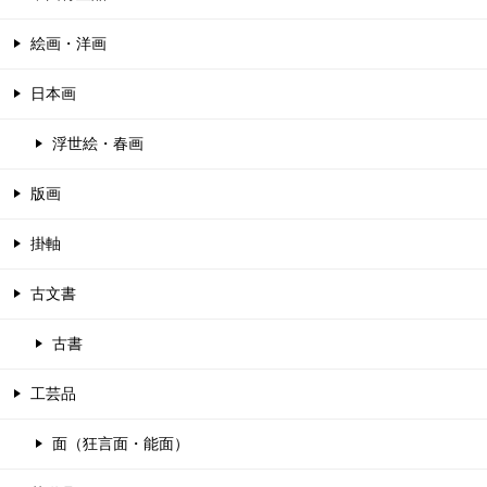
絵画・洋画
日本画
浮世絵・春画
版画
掛軸
古文書
古書
工芸品
面（狂言面・能面）