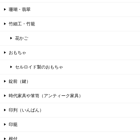
珊瑚・翡翠
竹細工・竹籠
花かご
おもちゃ
セルロイド製のおもちゃ
錠前（鍵）
時代家具や箪笥（アンティーク家具）
印判（いんばん）
印籠
根付