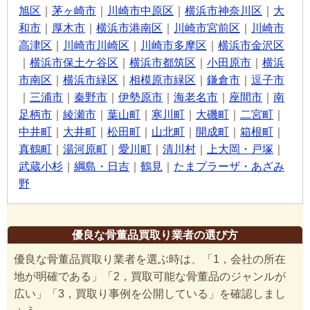
旭区
｜
茅ヶ崎市
｜
川崎市中原区
｜
横浜市神奈川区
｜
大
和市
｜
厚木市
｜
横浜市港南区
｜
川崎市宮前区
｜
川崎市
高津区
｜
川崎市川崎区
｜
川崎市多摩区
｜
横浜市金沢区
｜
横浜市保土ケ谷区
｜
横浜市都筑区
｜
小田原市
｜
横浜
市南区
｜
横浜市緑区
｜
相模原市緑区
｜
鎌倉市
｜
逗子市
｜
三浦市
｜
秦野市
｜
伊勢原市
｜
海老名市
｜
座間市
｜
南
足柄市
｜
綾瀬市
｜
葉山町
｜
寒川町
｜
大磯町
｜
二宮町
｜
中井町
｜
大井町
｜
松田町
｜
山北町
｜
開成町
｜
箱根町
｜
真鶴町
｜
湯河原町
｜
愛川町
｜
清川村
｜
上大岡・戸塚
｜
武蔵小杉
｜
綱島・日吉
｜
鶴見
｜
たまプラーザ・あざみ
野
優良な骨董品買取り業者の選び方
優良な骨董品買取り業者を選ぶ時は、「1，会社の所在
地が明確である」「2，買取可能な骨董品のジャンルが
広い」「3，買取り事例を公開している」を確認しまし