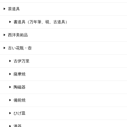
茶道具
書道具（万年筆、硯、古道具）
西洋美術品
古い花瓶・壺
古伊万里
薩摩焼
陶磁器
備前焼
ひげ皿
漆器