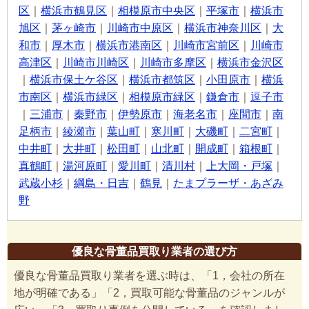
区
｜
横浜市鶴見区
｜
相模原市中央区
｜
平塚市
｜
横浜市
旭区
｜
茅ヶ崎市
｜
川崎市中原区
｜
横浜市神奈川区
｜
大
和市
｜
厚木市
｜
横浜市港南区
｜
川崎市宮前区
｜
川崎市
高津区
｜
川崎市川崎区
｜
川崎市多摩区
｜
横浜市金沢区
｜
横浜市保土ケ谷区
｜
横浜市都筑区
｜
小田原市
｜
横浜
市南区
｜
横浜市緑区
｜
相模原市緑区
｜
鎌倉市
｜
逗子市
｜
三浦市
｜
秦野市
｜
伊勢原市
｜
海老名市
｜
座間市
｜
南
足柄市
｜
綾瀬市
｜
葉山町
｜
寒川町
｜
大磯町
｜
二宮町
｜
中井町
｜
大井町
｜
松田町
｜
山北町
｜
開成町
｜
箱根町
｜
真鶴町
｜
湯河原町
｜
愛川町
｜
清川村
｜
上大岡・戸塚
｜
武蔵小杉
｜
綱島・日吉
｜
鶴見
｜
たまプラーザ・あざみ
野
優良な骨董品買取り業者の選び方
優良な骨董品買取り業者を選ぶ時は、「1，会社の所在
地が明確である」「2，買取可能な骨董品のジャンルが