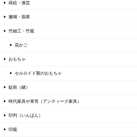
蒔絵・漆芸
珊瑚・翡翠
竹細工・竹籠
花かご
おもちゃ
セルロイド製のおもちゃ
錠前（鍵）
時代家具や箪笥（アンティーク家具）
印判（いんばん）
印籠