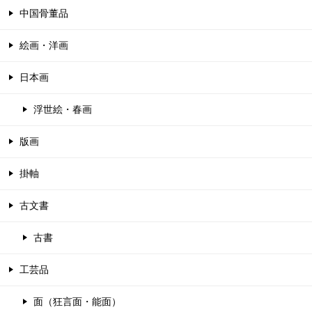
中国骨董品
絵画・洋画
日本画
浮世絵・春画
版画
掛軸
古文書
古書
工芸品
面（狂言面・能面）