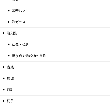
蕎麦ちょこ
和ガラス
彫刻品
仏像・仏具
招き猫や縁起物の置物
古銭
鎧兜
時計
切手