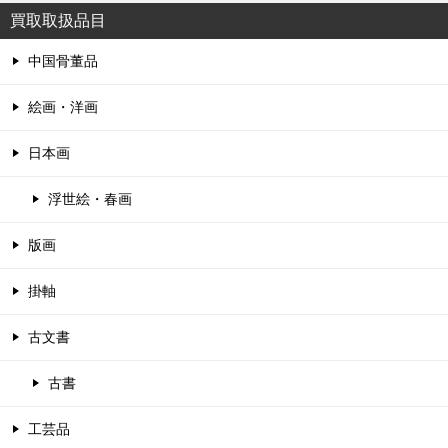
買取取扱品目
中国骨董品
絵画・洋画
日本画
浮世絵・春画
版画
掛軸
古文書
古書
工芸品