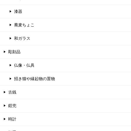
漆器
蕎麦ちょこ
和ガラス
彫刻品
仏像・仏具
招き猫や縁起物の置物
古銭
鎧兜
時計