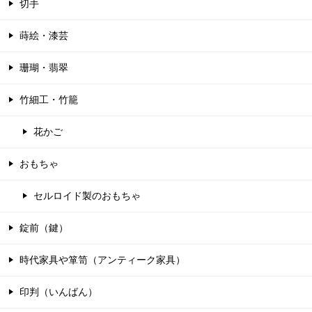
切手
蒔絵・漆芸
珊瑚・翡翠
竹細工・竹籠
花かご
おもちゃ
セルロイド製のおもちゃ
錠前（鍵）
時代家具や箪笥（アンティーク家具）
印判（いんばん）