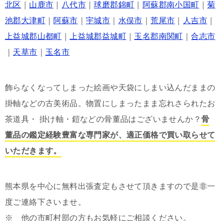
北区
｜
山鹿市
｜
八代市
｜
球磨郡錦町
｜
阿蘇郡南小国町
｜
菊
池郡大津町
｜
阿蘇市
｜
宇城市
｜
水俣市
｜
荒尾市
｜
人吉市
｜
上益城郡山都町
｜
上益城郡益城町
｜
玉名郡南関町
｜
合志市
｜
天草市
｜
玉名市
飾らなくなってしまった絵画や天袋にしまい込んだままの
掛軸などの古美術品。物置にしまったまま忘れさられたお
茶道具・ 掛け軸・鎧などの骨董品はございませんか？
骨
董品の鑑定経験豊富な専門家が、適正価格で買い取らせて
いただきます。
熊本県を中心に無料出張査定もさせて頂きますので是非一
度ご連絡下さいませ。
※ 他の市町村部の方もお気軽にご相談ください。