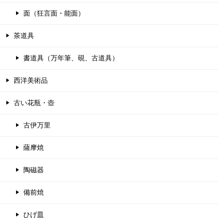
面（狂言面・能面）
茶道具
書道具（万年筆、硯、古道具）
西洋美術品
古い花瓶・壺
古伊万里
薩摩焼
陶磁器
備前焼
ひげ皿