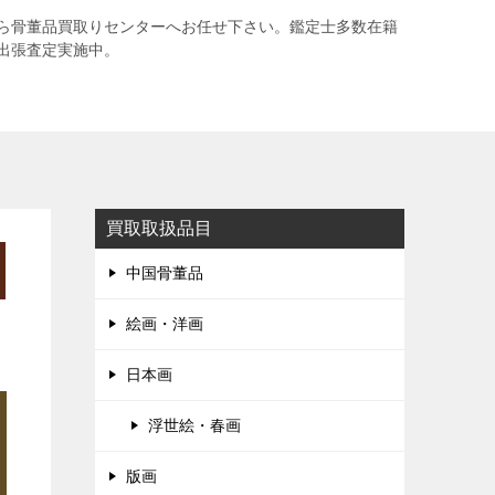
ら骨董品買取りセンターへお任せ下さい。鑑定士多数在籍
出張査定実施中。
買取取扱品目
中国骨董品
絵画・洋画
日本画
浮世絵・春画
版画