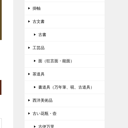
掛軸
古文書
古書
工芸品
面（狂言面・能面）
茶道具
書道具（万年筆、硯、古道具）
西洋美術品
古い花瓶・壺
古伊万里