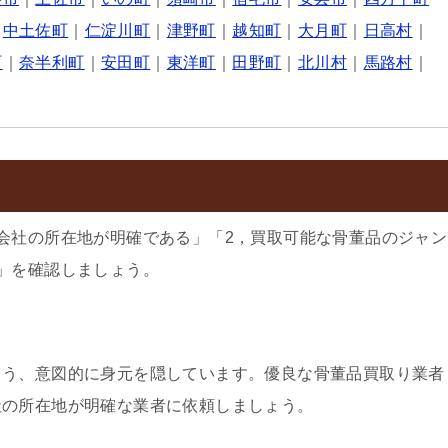
｜
中土佐町
｜
仁淀川町
｜
津野町
｜
越知町
｜
大月町
｜
日高村
｜
町
｜
奈半利町
｜
安田町
｜
東洋町
｜
田野町
｜
北川村
｜
馬路村
｜
会社の所在地が明確である」「2，買取可能な骨董品のジャン
」を確認しましょう。
よう、意図的に身元を隠しています。優良な骨董品買取り業者
社の所在地が明確な業者に依頼しましょう。