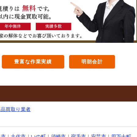
豊富な作業実績
明朗会計
董品買取り業者
美市
｜
土佐市
｜
いの町
｜
須崎市
｜
宿毛市
｜
安芸市
｜
四万十町