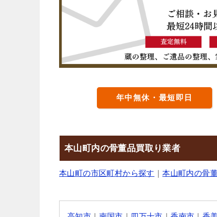
年中無休・最短即日
本山町内の骨董品買取り業者
本山町の市区町村から探す
｜
本山町内の骨
高知市
｜
南国市
｜
四万十市
｜
香南市
｜
香