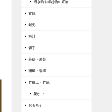
招き猫や縁起物の置物
古銭
鎧兜
時計
切手
蒔絵・漆芸
珊瑚・翡翠
竹細工・竹籠
花かご
おもちゃ