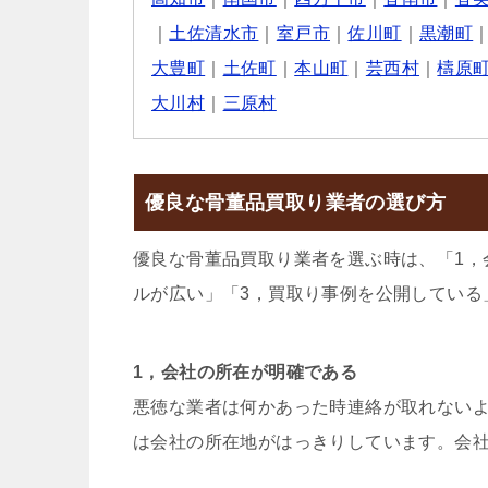
｜
土佐清水市
｜
室戸市
｜
佐川町
｜
黒潮町
大豊町
｜
土佐町
｜
本山町
｜
芸西村
｜
檮原
大川村
｜
三原村
優良な骨董品買取り業者の選び方
優良な骨董品買取り業者を選ぶ時は、「1，
ルが広い」「3，買取り事例を公開している
1，会社の所在が明確である
悪徳な業者は何かあった時連絡が取れない
は会社の所在地がはっきりしています。会