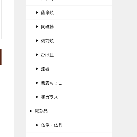
薩摩焼
陶磁器
備前焼
ひげ皿
漆器
蕎麦ちょこ
和ガラス
彫刻品
仏像・仏具