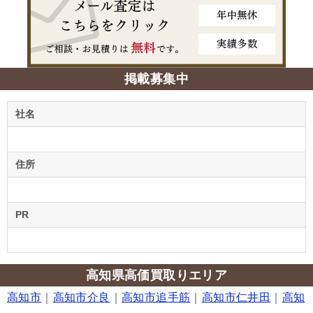
掲載募集中
社名
住所
PR
高知県高価買取りエリア
高知市
｜
高知市介良
｜
高知市追手筋
｜
高知市仁井田
｜
高知