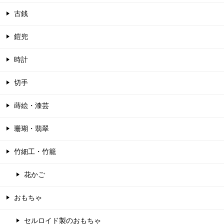
古銭
鎧兜
時計
切手
蒔絵・漆芸
珊瑚・翡翠
竹細工・竹籠
花かご
おもちゃ
セルロイド製のおもちゃ