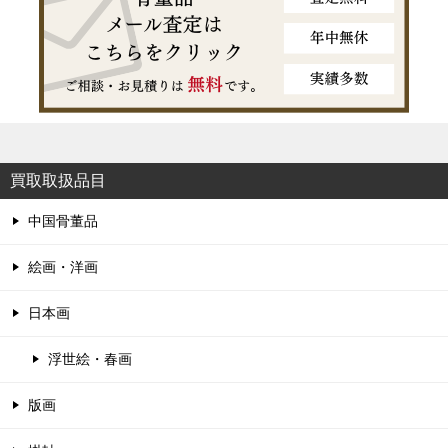
買取取扱品目
中国骨董品
絵画・洋画
日本画
浮世絵・春画
版画