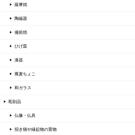
薩摩焼
陶磁器
備前焼
ひげ皿
漆器
蕎麦ちょこ
和ガラス
彫刻品
仏像・仏具
招き猫や縁起物の置物