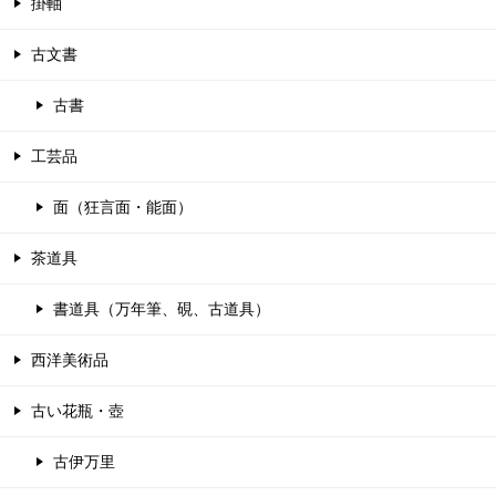
掛軸
古文書
古書
工芸品
面（狂言面・能面）
茶道具
書道具（万年筆、硯、古道具）
西洋美術品
古い花瓶・壺
古伊万里