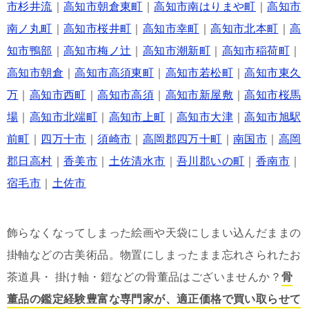
市杉井流
｜
高知市朝倉東町
｜
高知市南はりまや町
｜
高知市
南ノ丸町
｜
高知市桜井町
｜
高知市幸町
｜
高知市北本町
｜
高
知市鴨部
｜
高知市梅ノ辻
｜
高知市潮新町
｜
高知市稲荷町
｜
高知市朝倉
｜
高知市高須東町
｜
高知市若松町
｜
高知市東久
万
｜
高知市西町
｜
高知市高須
｜
高知市新屋敷
｜
高知市桜馬
場
｜
高知市北端町
｜
高知市上町
｜
高知市大津
｜
高知市旭駅
前町
｜
四万十市
｜
須崎市
｜
高岡郡四万十町
｜
南国市
｜
高岡
郡日高村
｜
香美市
｜
土佐清水市
｜
吾川郡いの町
｜
香南市
｜
宿毛市
｜
土佐市
飾らなくなってしまった絵画や天袋にしまい込んだままの
掛軸などの古美術品。物置にしまったまま忘れさられたお
茶道具・ 掛け軸・鎧などの骨董品はございませんか？
骨
董品の鑑定経験豊富な専門家が、適正価格で買い取らせて