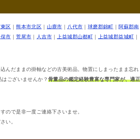
市東区
｜
熊本市北区
｜
山鹿市
｜
八代市
｜
球磨郡錦町
｜
阿蘇郡南
水俣市
｜
荒尾市
｜
人吉市
｜
上益城郡山都町
｜
上益城郡益城町
｜
い込んだままの掛軸などの古美術品。物置にしまったまま忘れ
品はございませんか？
骨董品の鑑定経験豊富な専門家が、適
ますので是非一度ご連絡下さいませ。
ださい。