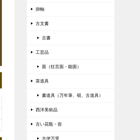
掛軸
古文書
古書
工芸品
面（狂言面・能面）
茶道具
書道具（万年筆、硯、古道具）
西洋美術品
古い花瓶・壺
古伊万里