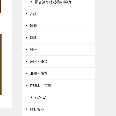
招き猫や縁起物の置物
古銭
鎧兜
時計
切手
蒔絵・漆芸
珊瑚・翡翠
竹細工・竹籠
花かご
おもちゃ