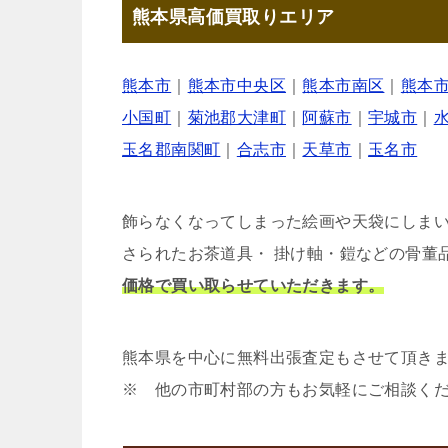
熊本県高価買取りエリア
熊本市
｜
熊本市中央区
｜
熊本市南区
｜
熊本
小国町
｜
菊池郡大津町
｜
阿蘇市
｜
宇城市
｜
玉名郡南関町
｜
合志市
｜
天草市
｜
玉名市
飾らなくなってしまった絵画や天袋にしま
さられたお茶道具・ 掛け軸・鎧などの骨董
価格で買い取らせていただきます。
熊本県を中心に無料出張査定もさせて頂き
※ 他の市町村部の方もお気軽にご相談く