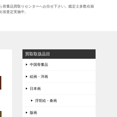
ら骨董品買取りセンターへお任せ下さい。鑑定士多数在籍
出張査定実施中。
買取取扱品目
中国骨董品
絵画・洋画
日本画
浮世絵・春画
版画