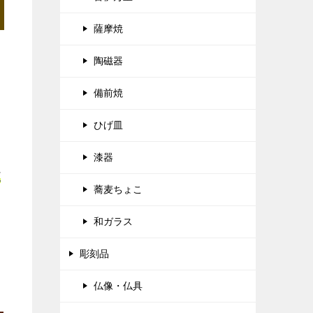
薩摩焼
陶磁器
備前焼
ひげ皿
漆器
正
蕎麦ちょこ
和ガラス
彫刻品
仏像・仏具