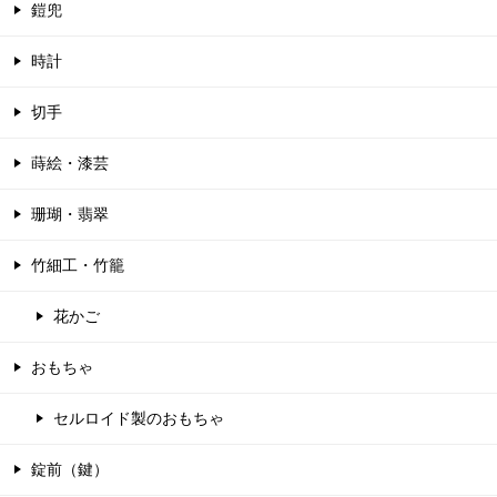
鎧兜
時計
切手
蒔絵・漆芸
珊瑚・翡翠
竹細工・竹籠
花かご
おもちゃ
セルロイド製のおもちゃ
錠前（鍵）