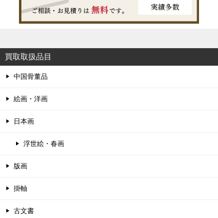
買取取扱品目
中国骨董品
絵画・洋画
日本画
浮世絵・春画
版画
掛軸
古文書