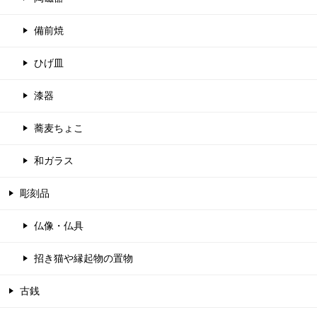
備前焼
ひげ皿
漆器
蕎麦ちょこ
和ガラス
彫刻品
仏像・仏具
招き猫や縁起物の置物
古銭