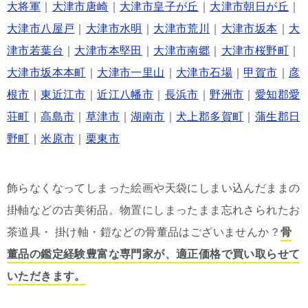
大将軍
｜
大津市唐崎
｜
大津市皇子が丘
｜
大津市朝日が丘
｜
大津市八屋戸
｜
大津市水明
｜
大津市荒川
｜
大津市坂本
｜
大
津市若葉台
｜
大津市本堅田
｜
大津市南郷
｜
大津市桜野町
｜
大津市坂本本町
｜
大津市一里山
｜
大津市石場
｜
甲賀市
｜
彦
根市
｜
東近江市
｜
近江八幡市
｜
長浜市
｜
野洲市
｜
愛知郡愛
荘町
｜
高島市
｜
草津市
｜
湖南市
｜
犬上郡多賀町
｜
蒲生郡日
野町
｜
米原市
｜
栗東市
飾らなくなってしまった絵画や天袋にしまい込んだままの
掛軸などの古美術品。物置にしまったまま忘れさられたお
茶道具・ 掛け軸・鎧などの骨董品はございませんか？
骨
董品の鑑定経験豊富な専門家が、適正価格で買い取らせて
いただきます。