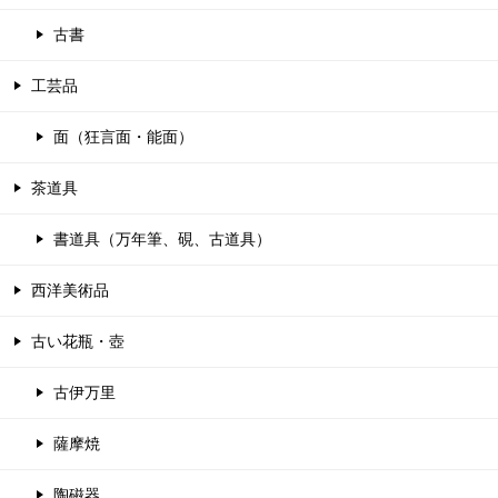
古書
工芸品
面（狂言面・能面）
茶道具
書道具（万年筆、硯、古道具）
西洋美術品
古い花瓶・壺
古伊万里
薩摩焼
陶磁器