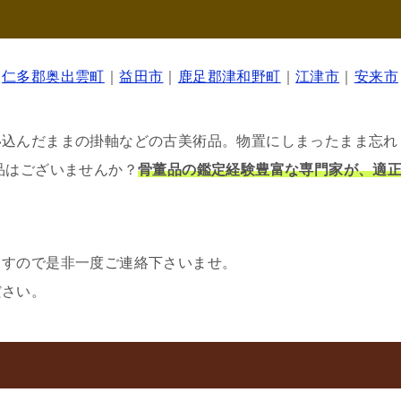
｜
仁多郡奥出雲町
｜
益田市
｜
鹿足郡津和野町
｜
江津市
｜
安来市
い込んだままの掛軸などの古美術品。物置にしまったまま忘れ
品はございませんか？
骨董品の鑑定経験豊富な専門家が、適
ますので是非一度ご連絡下さいませ。
ださい。