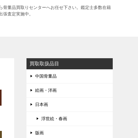
ら骨董品買取りセンターへお任せ下さい。鑑定士多数在籍
出張査定実施中。
買取取扱品目
中国骨董品
絵画・洋画
日本画
浮世絵・春画
版画