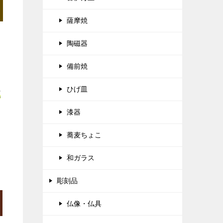
薩摩焼
陶磁器
備前焼
ひげ皿
正
漆器
蕎麦ちょこ
和ガラス
彫刻品
仏像・仏具