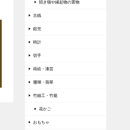
招き猫や縁起物の置物
古銭
鎧兜
時計
切手
蒔絵・漆芸
珊瑚・翡翠
竹細工・竹籠
花かご
おもちゃ