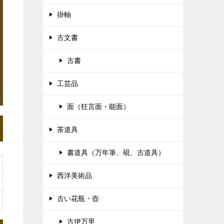
掛軸
古文書
古書
工芸品
面（狂言面・能面）
茶道具
書道具（万年筆、硯、古道具）
西洋美術品
古い花瓶・壺
古伊万里