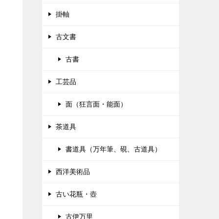
掛軸
古文書
古書
工芸品
面（狂言面・能面）
茶道具
書道具（万年筆、硯、古道具）
西洋美術品
古い花瓶・壺
古伊万里