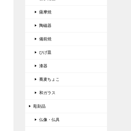
薩摩焼
陶磁器
備前焼
ひげ皿
漆器
蕎麦ちょこ
和ガラス
彫刻品
仏像・仏具