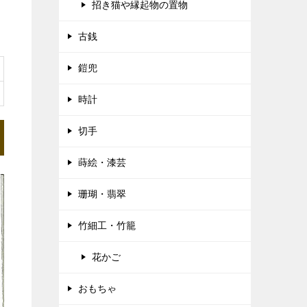
招き猫や縁起物の置物
古銭
鎧兜
時計
切手
蒔絵・漆芸
珊瑚・翡翠
竹細工・竹籠
花かご
おもちゃ