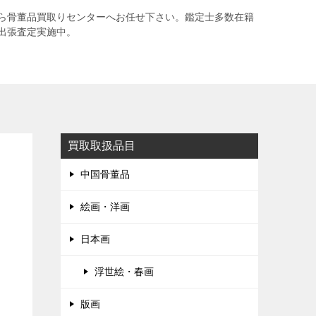
ら骨董品買取りセンターへお任せ下さい。鑑定士多数在籍
出張査定実施中。
買取取扱品目
中国骨董品
絵画・洋画
日本画
浮世絵・春画
版画