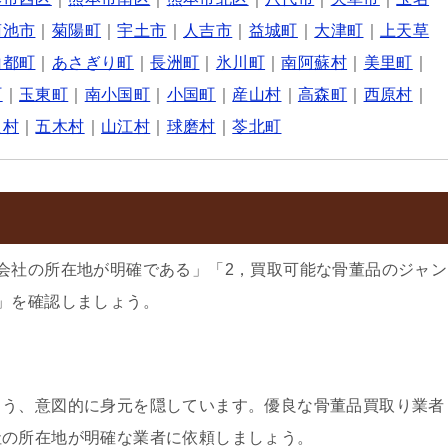
菊池市
｜
菊陽町
｜
宇土市
｜
人吉市
｜
益城町
｜
大津町
｜
上天草
山都町
｜
あさぎり町
｜
長洲町
｜
氷川町
｜
南阿蘇村
｜
美里町
｜
町
｜
玉東町
｜
南小国町
｜
小国町
｜
産山村
｜
高森町
｜
西原村
｜
良村
｜
五木村
｜
山江村
｜
球磨村
｜
苓北町
会社の所在地が明確である」「2，買取可能な骨董品のジャン
」を確認しましょう。
よう、意図的に身元を隠しています。優良な骨董品買取り業者
社の所在地が明確な業者に依頼しましょう。