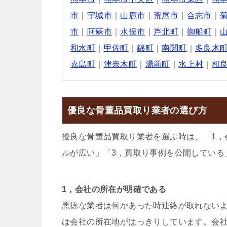
市
｜
宇城市
｜
山鹿市
｜
荒尾市
｜
合志市
｜
市
｜
阿蘇市
｜
水俣市
｜
芦北町
｜
御船町
｜
和水町
｜
甲佐町
｜
錦町
｜
南関町
｜
多良木
嘉島町
｜
津奈木町
｜
湯前町
｜
水上村
｜
相
優良な骨董品買取り業者の選び方
優良な骨董品買取り業者を選ぶ時は、「1，
ルが広い」「3，買取り事例を公開している
1，会社の所在が明確である
悪徳な業者は何かあった時連絡が取れない
は会社の所在地がはっきりしています。会