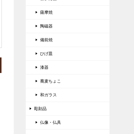
薩摩焼
陶磁器
備前焼
ひげ皿
漆器
蕎麦ちょこ
和ガラス
彫刻品
仏像・仏具