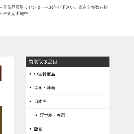
ら骨董品買取りセンターへお任せ下さい。鑑定士多数在籍
出張査定実施中。
買取取扱品目
中国骨董品
絵画・洋画
日本画
浮世絵・春画
版画