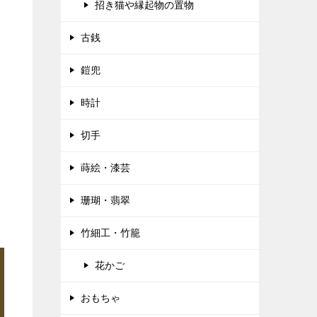
招き猫や縁起物の置物
古銭
鎧兜
時計
切手
蒔絵・漆芸
珊瑚・翡翠
竹細工・竹籠
花かご
おもちゃ