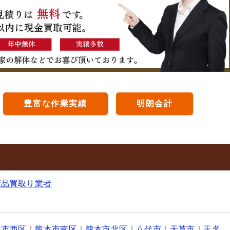
豊富な作業実績
明朗会計
董品買取り業者
本市西区
｜
熊本市南区
｜
熊本市北区
｜
八代市
｜
天草市
｜
玉名