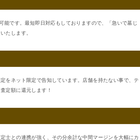
可
約可能です。最短即日対応もしておりますので、「急いで墓じ
えいたします。
鑑定をネット限定で告知しています。店舗を持たない事で、テ
。査定額に還元します！
査定士との連携が強く、その分余計な中間マージンを大幅にカ