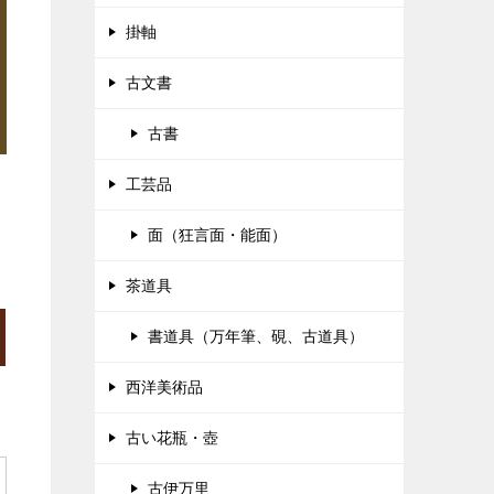
掛軸
古文書
古書
工芸品
面（狂言面・能面）
茶道具
書道具（万年筆、硯、古道具）
西洋美術品
古い花瓶・壺
古伊万里