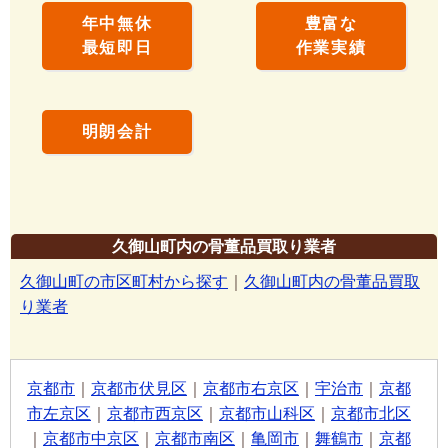
年中無休
豊富な
最短即日
作業実績
明朗会計
久御山町内の骨董品買取り業者
久御山町の市区町村から探す
｜
久御山町内の骨董品買取
り業者
京都市
｜
京都市伏見区
｜
京都市右京区
｜
宇治市
｜
京都
市左京区
｜
京都市西京区
｜
京都市山科区
｜
京都市北区
｜
京都市中京区
｜
京都市南区
｜
亀岡市
｜
舞鶴市
｜
京都