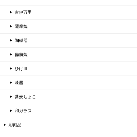
古伊万里
薩摩焼
陶磁器
備前焼
ひげ皿
漆器
蕎麦ちょこ
和ガラス
彫刻品