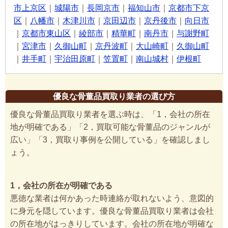
市上京区
｜
城陽市
｜
長岡京市
｜
福知山市
｜
京都市下京
区
｜
八幡市
｜
木津川市
｜
京田辺市
｜
京丹後市
｜
向日市
｜
京都市東山区
｜
綾部市
｜
精華町
｜
南丹市
｜
与謝野町
｜
宮津市
｜
久御山町
｜
京丹波町
｜
大山崎町
｜
久御山町
｜
井手町
｜
宇治田原町
｜
笠置町
｜
南山城村
｜
伊根町
優良な骨董品買取り業者の選び方
優良な骨董品買取り業者を選ぶ時は、「1，会社の所在
地が明確である」「2，買取可能な骨董品のジャンルが
広い」「3，買取り事例を公開している」を確認しまし
ょう。
1，会社の所在が明確である
悪徳な業者は何かあった時連絡が取れないよう、意図的
に身元を隠しています。優良な骨董品買取り業者は会社
の所在地がはっきりしています。会社の所在地が明確な