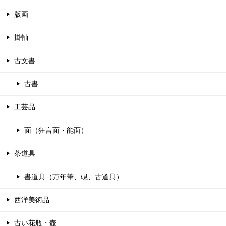
版画
掛軸
古文書
古書
工芸品
面（狂言面・能面）
茶道具
書道具（万年筆、硯、古道具）
西洋美術品
古い花瓶・壺