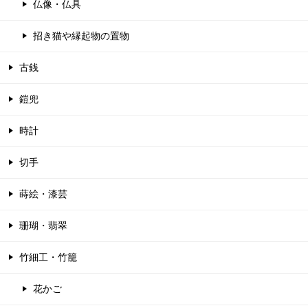
仏像・仏具
招き猫や縁起物の置物
古銭
鎧兜
時計
切手
蒔絵・漆芸
珊瑚・翡翠
竹細工・竹籠
花かご