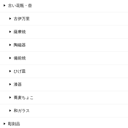
古い花瓶・壺
古伊万里
薩摩焼
陶磁器
備前焼
ひげ皿
漆器
蕎麦ちょこ
和ガラス
彫刻品