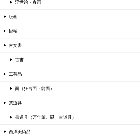
浮世絵・春画
版画
掛軸
古文書
古書
工芸品
面（狂言面・能面）
茶道具
書道具（万年筆、硯、古道具）
西洋美術品