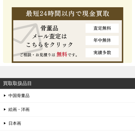
買取取扱品目
中国骨董品
絵画・洋画
日本画