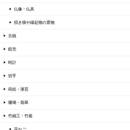
仏像・仏具
招き猫や縁起物の置物
古銭
鎧兜
時計
切手
蒔絵・漆芸
珊瑚・翡翠
竹細工・竹籠
花かご