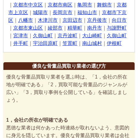
｜
京都市中京区
｜
京都市南区
｜
亀岡市
｜
舞鶴市
｜
京都
市上京区
｜
城陽市
｜
長岡京市
｜
福知山市
｜
京都市下京
区
｜
八幡市
｜
木津川市
｜
京田辺市
｜
京丹後市
｜
向日市
｜
京都市東山区
｜
綾部市
｜
精華町
｜
南丹市
｜
与謝野町
｜
宮津市
｜
久御山町
｜
京丹波町
｜
大山崎町
｜
久御山町
｜
井手町
｜
宇治田原町
｜
笠置町
｜
南山城村
｜
伊根町
優良な骨董品買取り業者の選び方
優良な骨董品買取り業者を選ぶ時は、「1，会社の所在
地が明確である」「2，買取可能な骨董品のジャンルが
広い」「3，買取り事例を公開している」を確認しまし
ょう。
1，会社の所在が明確である
悪徳な業者は何かあった時連絡が取れないよう、意図的
に身元を隠しています。優良な骨董品買取り業者は会社