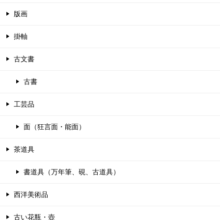
版画
掛軸
古文書
古書
工芸品
面（狂言面・能面）
茶道具
書道具（万年筆、硯、古道具）
西洋美術品
古い花瓶・壺