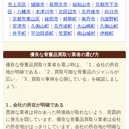
市上京区
｜
城陽市
｜
長岡京市
｜
福知山市
｜
京都市下京
区
｜
八幡市
｜
木津川市
｜
京田辺市
｜
京丹後市
｜
向日市
｜
京都市東山区
｜
綾部市
｜
精華町
｜
南丹市
｜
与謝野町
｜
宮津市
｜
久御山町
｜
京丹波町
｜
大山崎町
｜
久御山町
｜
井手町
｜
宇治田原町
｜
笠置町
｜
南山城村
｜
伊根町
優良な骨董品買取り業者の選び方
優良な骨董品買取り業者を選ぶ時は、「1，会社の所在
地が明確である」「2，買取可能な骨董品のジャンルが
広い」「3，買取り事例を公開している」を確認しまし
ょう。
1，会社の所在が明確である
悪徳な業者は何かあった時連絡が取れないよう、意図的
に身元を隠しています。優良な骨董品買取り業者は会社
の所在地がはっきりしています。会社の所在地が明確な