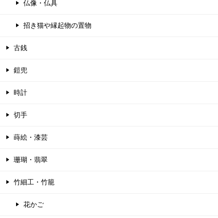
仏像・仏具
招き猫や縁起物の置物
古銭
鎧兜
時計
切手
蒔絵・漆芸
珊瑚・翡翠
竹細工・竹籠
花かご