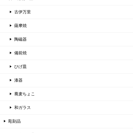
古伊万里
薩摩焼
陶磁器
備前焼
ひげ皿
漆器
蕎麦ちょこ
和ガラス
彫刻品