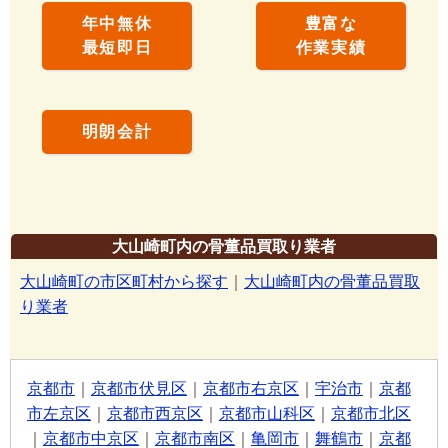
年中無休
豊富な
最短即日
作業実績
明朗会計
大山崎町内の骨董品買取り業者
大山崎町の市区町村から探す
｜
大山崎町内の骨董品買取
り業者
京都市
｜
京都市伏見区
｜
京都市右京区
｜
宇治市
｜
京都
市左京区
｜
京都市西京区
｜
京都市山科区
｜
京都市北区
｜
京都市中京区
｜
京都市南区
｜
亀岡市
｜
舞鶴市
｜
京都