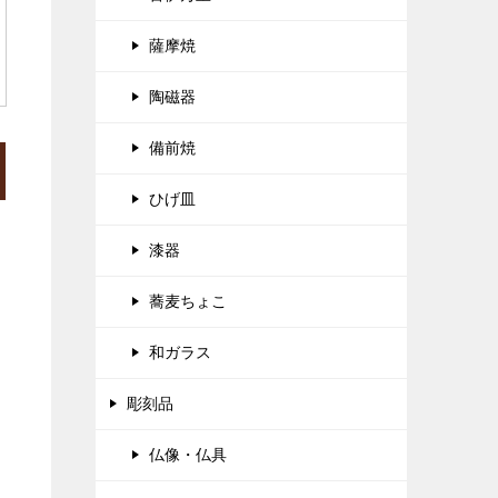
薩摩焼
陶磁器
備前焼
ひげ皿
漆器
蕎麦ちょこ
和ガラス
彫刻品
仏像・仏具