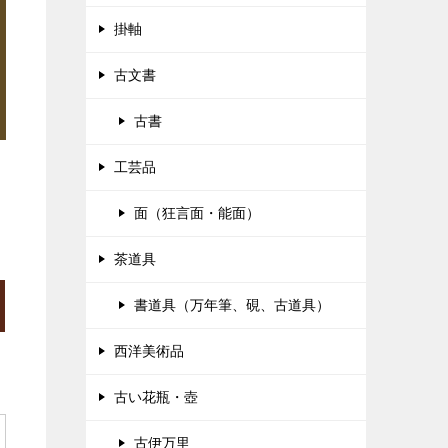
掛軸
古文書
古書
工芸品
面（狂言面・能面）
茶道具
書道具（万年筆、硯、古道具）
西洋美術品
古い花瓶・壺
古伊万里