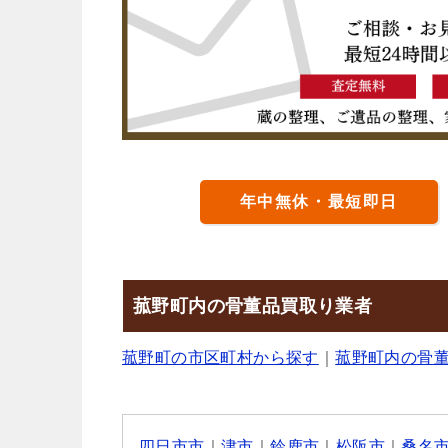
年中無休・最短即日
菰野町内の骨董品買取り業者
菰野町の市区町村から探す
｜
菰野町内の骨
四日市市
｜
津市
｜
鈴鹿市
｜
松阪市
｜
桑名