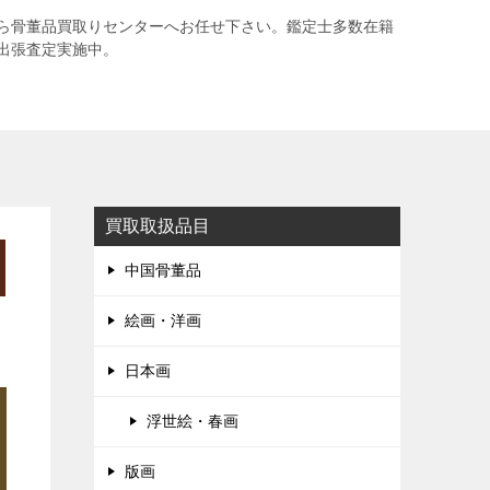
ら骨董品買取りセンターへお任せ下さい。鑑定士多数在籍
出張査定実施中。
買取取扱品目
中国骨董品
絵画・洋画
日本画
浮世絵・春画
版画