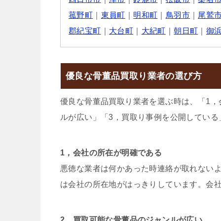
菰野町
｜
東員町
｜
明和町
｜
鳥羽市
｜
尾鷲
郡紀宝町
｜
大台町
｜
大紀町
｜
朝日町
｜
御
優良な骨董品買取り業者の選び方
優良な骨董品買取り業者を選ぶ時は、「1，
ルが広い」「3，買取り事例を公開している
1，会社の所在が明確である
悪徳な業者は何かあった時連絡が取れない
は会社の所在地がはっきりしています。会
2，買取可能な骨董品のジャンルが広い