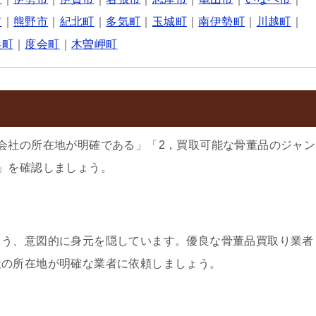
市
｜
熊野市
｜
紀北町
｜
多気町
｜
玉城町
｜
南伊勢町
｜
川越町
｜
浜町
｜
度会町
｜
木曽岬町
会社の所在地が明確である」「2，買取可能な骨董品のジャン
」を確認しましょう。
よう、意図的に身元を隠しています。優良な骨董品買取り業者
社の所在地が明確な業者に依頼しましょう。