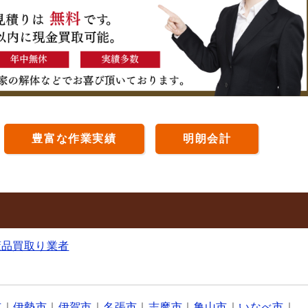
豊富な作業実績
明朗会計
董品買取り業者
市
｜
伊勢市
｜
伊賀市
｜
名張市
｜
志摩市
｜
亀山市
｜
いなべ市
｜