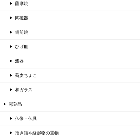
薩摩焼
陶磁器
備前焼
ひげ皿
漆器
蕎麦ちょこ
和ガラス
彫刻品
仏像・仏具
招き猫や縁起物の置物