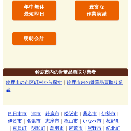
年中無休
豊富な
最短即日
作業実績
明朗会計
鈴鹿市内の骨董品買取り業者
鈴鹿市の市区町村から探す
｜
鈴鹿市内の骨董品買取り業
者
四日市市
｜
津市
｜
鈴鹿市
｜
松阪市
｜
桑名市
｜
伊勢市
｜
伊賀市
｜
名張市
｜
志摩市
｜
亀山市
｜
いなべ市
｜
菰野町
｜
東員町
｜
明和町
｜
鳥羽市
｜
尾鷲市
｜
熊野市
｜
紀北町