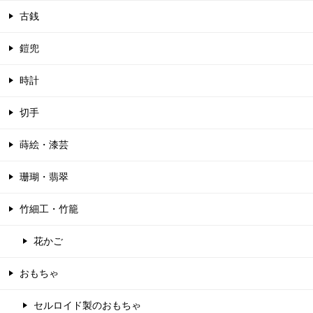
古銭
鎧兜
時計
切手
蒔絵・漆芸
珊瑚・翡翠
竹細工・竹籠
花かご
おもちゃ
セルロイド製のおもちゃ