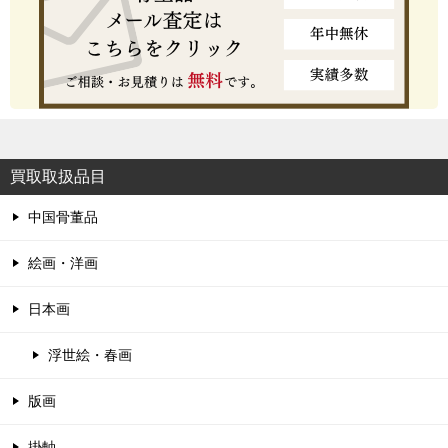
買取取扱品目
中国骨董品
絵画・洋画
日本画
浮世絵・春画
版画
掛軸