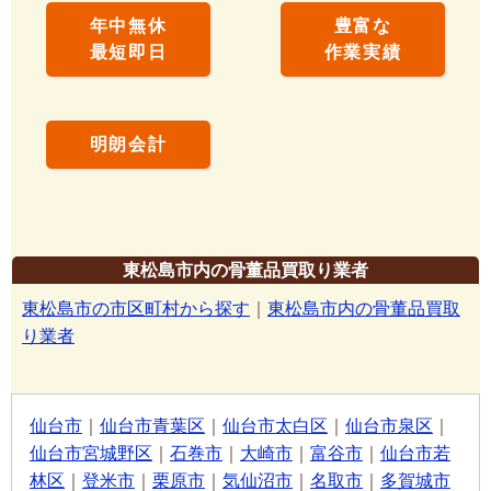
年中無休
豊富な
最短即日
作業実績
明朗会計
東松島市内の骨董品買取り業者
東松島市の市区町村から探す
｜
東松島市内の骨董品買取
り業者
仙台市
｜
仙台市青葉区
｜
仙台市太白区
｜
仙台市泉区
｜
仙台市宮城野区
｜
石巻市
｜
大崎市
｜
富谷市
｜
仙台市若
林区
｜
登米市
｜
栗原市
｜
気仙沼市
｜
名取市
｜
多賀城市