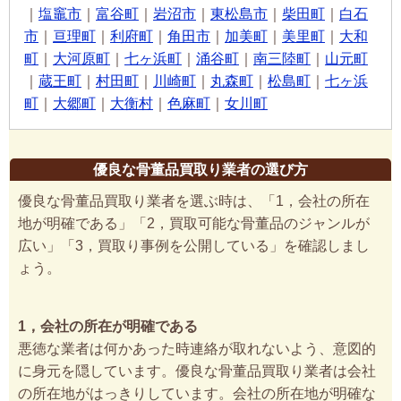
｜
塩竈市
｜
富谷町
｜
岩沼市
｜
東松島市
｜
柴田町
｜
白石
市
｜
亘理町
｜
利府町
｜
角田市
｜
加美町
｜
美里町
｜
大和
町
｜
大河原町
｜
七ヶ浜町
｜
涌谷町
｜
南三陸町
｜
山元町
｜
蔵王町
｜
村田町
｜
川崎町
｜
丸森町
｜
松島町
｜
七ヶ浜
町
｜
大郷町
｜
大衡村
｜
色麻町
｜
女川町
優良な骨董品買取り業者の選び方
優良な骨董品買取り業者を選ぶ時は、「1，会社の所在
地が明確である」「2，買取可能な骨董品のジャンルが
広い」「3，買取り事例を公開している」を確認しまし
ょう。
1，会社の所在が明確である
悪徳な業者は何かあった時連絡が取れないよう、意図的
に身元を隠しています。優良な骨董品買取り業者は会社
の所在地がはっきりしています。会社の所在地が明確な