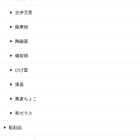
古伊万里
薩摩焼
陶磁器
備前焼
ひげ皿
漆器
蕎麦ちょこ
和ガラス
彫刻品