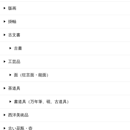
版画
掛軸
古文書
古書
工芸品
面（狂言面・能面）
茶道具
書道具（万年筆、硯、古道具）
西洋美術品
古い花瓶・壺