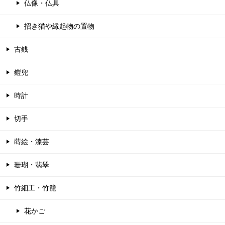
仏像・仏具
招き猫や縁起物の置物
古銭
鎧兜
時計
切手
蒔絵・漆芸
珊瑚・翡翠
竹細工・竹籠
花かご