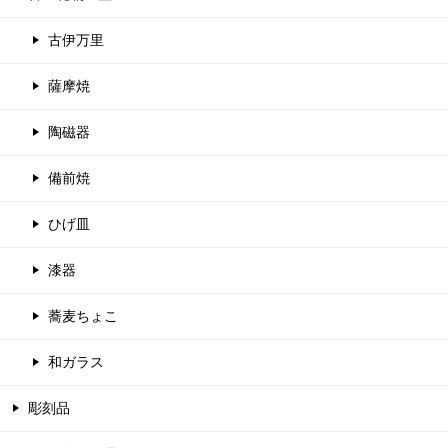
古伊万里
薩摩焼
陶磁器
備前焼
ひげ皿
漆器
蕎麦ちょこ
和ガラス
彫刻品