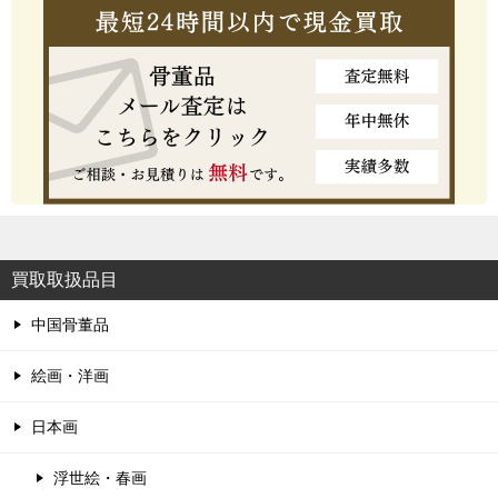
買取取扱品目
中国骨董品
絵画・洋画
日本画
浮世絵・春画