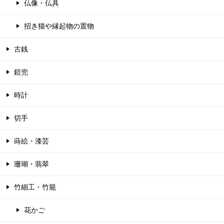
仏像・仏具
招き猫や縁起物の置物
古銭
鎧兜
時計
切手
蒔絵・漆芸
珊瑚・翡翠
竹細工・竹籠
花かご