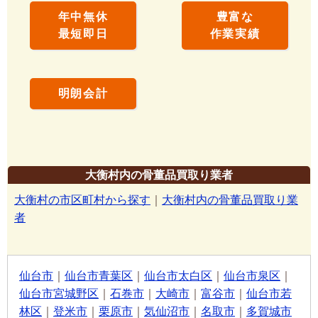
年中無休
豊富な
最短即日
作業実績
明朗会計
大衡村内の骨董品買取り業者
大衡村の市区町村から探す
｜
大衡村内の骨董品買取り業
者
仙台市
｜
仙台市青葉区
｜
仙台市太白区
｜
仙台市泉区
｜
仙台市宮城野区
｜
石巻市
｜
大崎市
｜
富谷市
｜
仙台市若
林区
｜
登米市
｜
栗原市
｜
気仙沼市
｜
名取市
｜
多賀城市