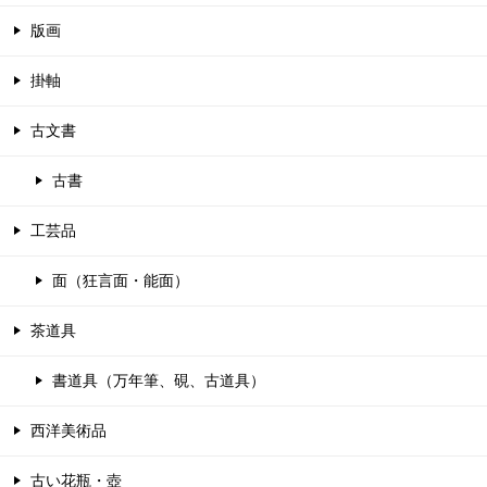
版画
掛軸
古文書
古書
工芸品
面（狂言面・能面）
茶道具
書道具（万年筆、硯、古道具）
西洋美術品
古い花瓶・壺