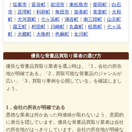
｜
塩竈市
｜
富谷町
｜
岩沼市
｜
東松島市
｜
柴田町
｜
白石
市
｜
亘理町
｜
利府町
｜
角田市
｜
加美町
｜
美里町
｜
大和
町
｜
大河原町
｜
七ヶ浜町
｜
涌谷町
｜
南三陸町
｜
山元町
｜
蔵王町
｜
村田町
｜
川崎町
｜
丸森町
｜
松島町
｜
七ヶ浜
町
｜
大郷町
｜
大衡村
｜
色麻町
｜
女川町
優良な骨董品買取り業者の選び方
優良な骨董品買取り業者を選ぶ時は、「1，会社の所在
地が明確である」「2，買取可能な骨董品のジャンルが
広い」「3，買取り事例を公開している」を確認しまし
ょう。
1，会社の所在が明確である
悪徳な業者は何かあった時連絡が取れないよう、意図的
に身元を隠しています。優良な骨董品買取り業者は会社
の所在地がはっきりしています。会社の所在地が明確な