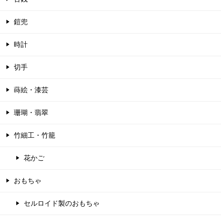
鎧兜
時計
切手
蒔絵・漆芸
珊瑚・翡翠
竹細工・竹籠
花かご
おもちゃ
セルロイド製のおもちゃ