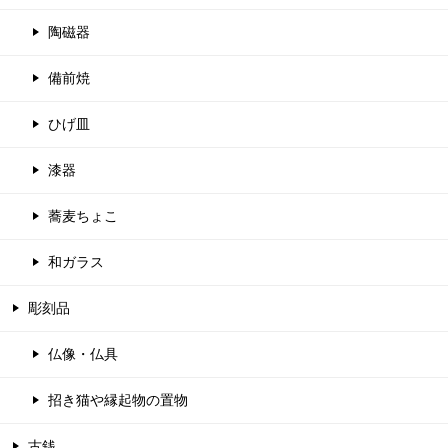
陶磁器
備前焼
ひげ皿
漆器
蕎麦ちょこ
和ガラス
彫刻品
仏像・仏具
招き猫や縁起物の置物
古銭