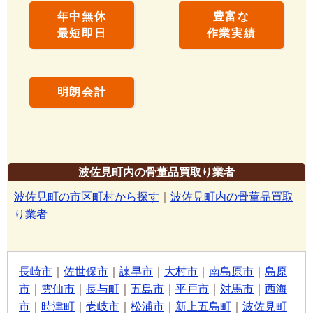
年中無休
豊富な
最短即日
作業実績
明朗会計
波佐見町内の骨董品買取り業者
波佐見町の市区町村から探す
｜
波佐見町内の骨董品買取
り業者
長崎市
｜
佐世保市
｜
諫早市
｜
大村市
｜
南島原市
｜
島原
市
｜
雲仙市
｜
長与町
｜
五島市
｜
平戸市
｜
対馬市
｜
西海
市
｜
時津町
｜
壱岐市
｜
松浦市
｜
新上五島町
｜
波佐見町