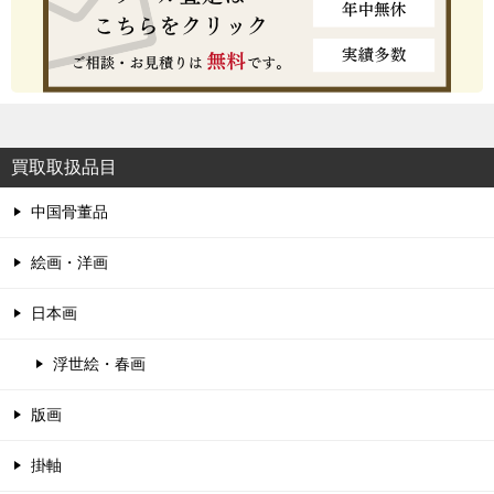
買取取扱品目
中国骨董品
絵画・洋画
日本画
浮世絵・春画
版画
掛軸