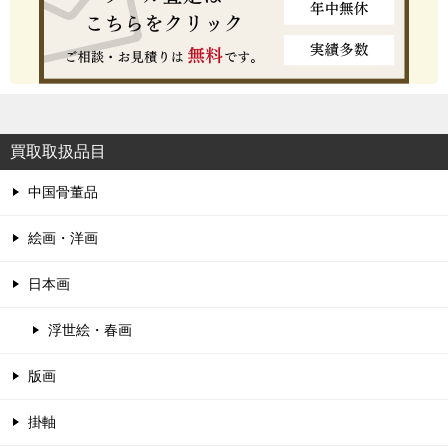
買取取扱品目
中国骨董品
絵画・洋画
日本画
浮世絵・春画
版画
掛軸