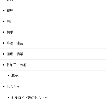
鎧兜
時計
切手
蒔絵・漆芸
珊瑚・翡翠
竹細工・竹籠
花かご
おもちゃ
セルロイド製のおもちゃ