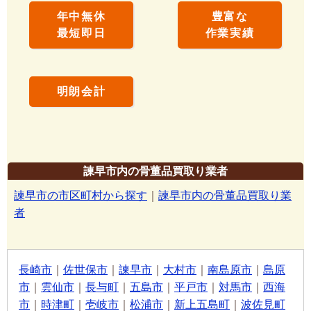
年中無休
豊富な
最短即日
作業実績
明朗会計
諫早市内の骨董品買取り業者
諫早市の市区町村から探す
｜
諫早市内の骨董品買取り業
者
長崎市
｜
佐世保市
｜
諫早市
｜
大村市
｜
南島原市
｜
島原
市
｜
雲仙市
｜
長与町
｜
五島市
｜
平戸市
｜
対馬市
｜
西海
市
｜
時津町
｜
壱岐市
｜
松浦市
｜
新上五島町
｜
波佐見町