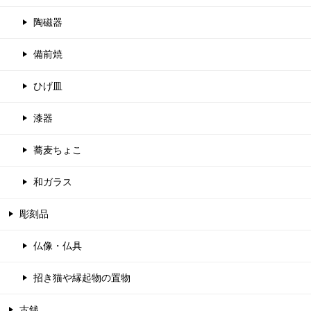
陶磁器
備前焼
ひげ皿
漆器
蕎麦ちょこ
和ガラス
彫刻品
仏像・仏具
招き猫や縁起物の置物
古銭