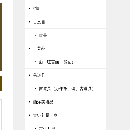
掛軸
古文書
古書
工芸品
面（狂言面・能面）
茶道具
書道具（万年筆、硯、古道具）
西洋美術品
古い花瓶・壺
古伊万里