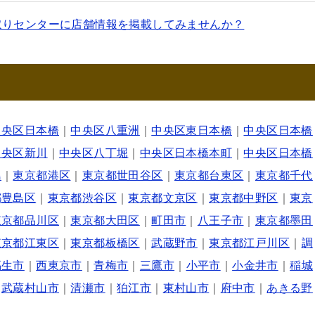
取りセンターに店舗情報を掲載してみませんか？
中央区日本橋
｜
中央区八重洲
｜
中央区東日本橋
｜
中央区日本橋
中央区新川
｜
中央区八丁堀
｜
中央区日本橋本町
｜
中央区日本橋
島
｜
東京都港区
｜
東京都世田谷区
｜
東京都台東区
｜
東京都千代
都豊島区
｜
東京都渋谷区
｜
東京都文京区
｜
東京都中野区
｜
東京
東京都品川区
｜
東京都大田区
｜
町田市
｜
八王子市
｜
東京都墨田
東京都江東区
｜
東京都板橋区
｜
武蔵野市
｜
東京都江戸川区
｜
調
福生市
｜
西東京市
｜
青梅市
｜
三鷹市
｜
小平市
｜
小金井市
｜
稲城
｜
武蔵村山市
｜
清瀬市
｜
狛江市
｜
東村山市
｜
府中市
｜
あきる野