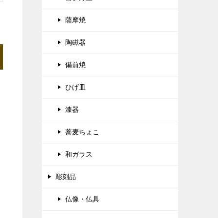
薩摩焼
陶磁器
備前焼
ひげ皿
漆器
蕎麦ちょこ
和ガラス
彫刻品
仏像・仏具