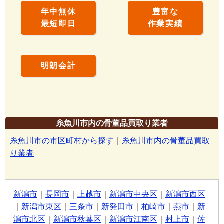
年中無休
豊富な
最短即日
作業実績
明朗会計
糸魚川市内の骨董品買取り業者
糸魚川市の市区町村から探す
｜
糸魚川市内の骨董品買取
り業者
新潟市
｜
長岡市
｜
上越市
｜
新潟市中央区
｜
新潟市西区
｜
新潟市東区
｜
三条市
｜
新発田市
｜
柏崎市
｜
燕市
｜
新
潟市北区
｜
新潟市秋葉区
｜
新潟市江南区
｜
村上市
｜
佐