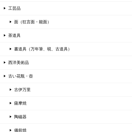
工芸品
面（狂言面・能面）
茶道具
書道具（万年筆、硯、古道具）
西洋美術品
古い花瓶・壺
古伊万里
薩摩焼
陶磁器
備前焼