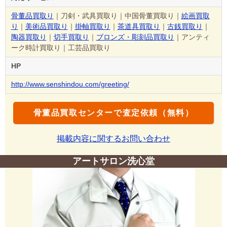
骨董品買取り
｜刀剣・武具買取り｜中国骨董買取り｜
絵画買取
り
｜
美術品買取り
｜
掛軸買取り
｜
茶道具買取り
｜
古銭買取り
｜
陶器買取り
｜
切手買取り
｜
ブロンズ・彫刻品買取り
｜アンティ
ーク時計買取り｜工芸品買取り
HP
http://www.senshindou.com/greeting/
骨董品買取センターで査定依頼（無料）
掲載内容に関するお問い合わせ
アートサロン洗心堂