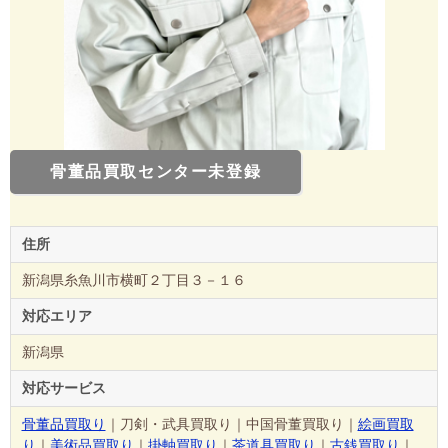
骨董品買取センター未登録
住所
新潟県糸魚川市横町２丁目３－１６
対応エリア
新潟県
対応サービス
骨董品買取り
｜刀剣・武具買取り｜中国骨董買取り｜
絵画買取
り
｜
美術品買取り
｜
掛軸買取り
｜
茶道具買取り
｜
古銭買取り
｜