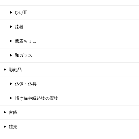
ひげ皿
漆器
蕎麦ちょこ
和ガラス
彫刻品
仏像・仏具
招き猫や縁起物の置物
古銭
鎧兜