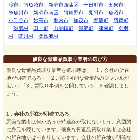
渡市
｜
南魚沼市
｜
新潟市西蒲区
｜
十日町市
｜
五泉市
｜
糸魚川市
｜
新潟市南区
｜
阿賀野市
｜
見附市
｜
魚沼市
｜
小千谷市
｜
妙高市
｜
胎内市
｜
加茂市
｜
聖籠町
｜
阿賀町
｜
弥彦村
｜
田上町
｜
出雲崎町
｜
湯沢町
｜
津南町
｜
刈羽
村
｜
関川村
｜
粟島浦村
優良な骨董品買取り業者の選び方
優良な骨董品買取り業者を選ぶ時は、「1，会社の所在
地が明確である」「2，買取可能な骨董品のジャンルが
広い」「3，買取り事例を公開している」を確認しまし
ょう。
1，会社の所在が明確である
悪徳な業者は何かあった時連絡が取れないよう、意図的
に身元を隠しています。優良な骨董品買取り業者は会社
の所在地がはっきりしています。会社の所在地が明確な