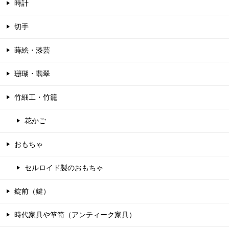
時計
切手
蒔絵・漆芸
珊瑚・翡翠
竹細工・竹籠
花かご
おもちゃ
セルロイド製のおもちゃ
錠前（鍵）
時代家具や箪笥（アンティーク家具）