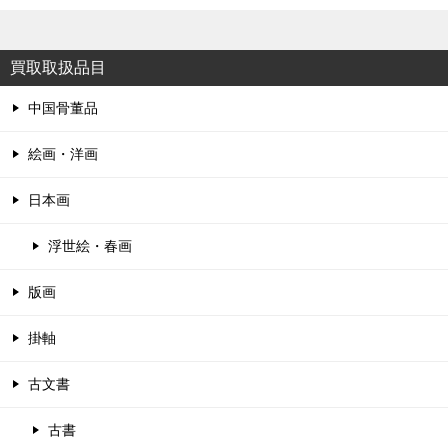
買取取扱品目
中国骨董品
絵画・洋画
日本画
浮世絵・春画
版画
掛軸
古文書
古書