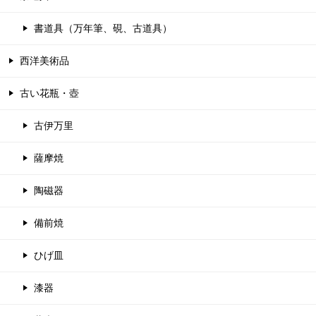
書道具（万年筆、硯、古道具）
西洋美術品
古い花瓶・壺
古伊万里
薩摩焼
陶磁器
備前焼
ひげ皿
漆器