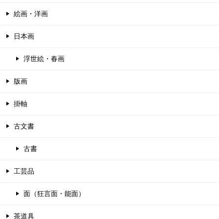
絵画・洋画
日本画
浮世絵・春画
版画
掛軸
古文書
古書
工芸品
面（狂言面・能面）
茶道具