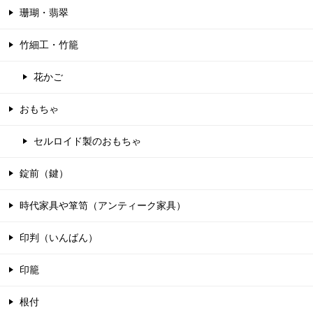
珊瑚・翡翠
竹細工・竹籠
花かご
おもちゃ
セルロイド製のおもちゃ
錠前（鍵）
時代家具や箪笥（アンティーク家具）
印判（いんばん）
印籠
根付