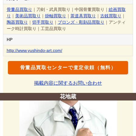
骨董品買取り
｜刀剣・武具買取り｜中国骨董買取り｜
絵画買取
り
｜
美術品買取り
｜
掛軸買取り
｜
茶道具買取り
｜
古銭買取り
｜
陶器買取り
｜
切手買取り
｜
ブロンズ・彫刻品買取り
｜アンティ
ーク時計買取り｜工芸品買取り
HP
http://www.yushindo-art.com/
骨董品買取センターで査定依頼（無料）
掲載内容に関するお問い合わせ
花地蔵