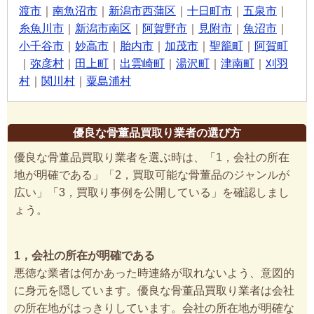
渡市
｜
南魚沼市
｜
新潟市西蒲区
｜
十日町市
｜
五泉市
｜
糸魚川市
｜
新潟市南区
｜
阿賀野市
｜
見附市
｜
魚沼市
｜
小千谷市
｜
妙高市
｜
胎内市
｜
加茂市
｜
聖籠町
｜
阿賀町
｜
弥彦村
｜
田上町
｜
出雲崎町
｜
湯沢町
｜
津南町
｜
刈羽
村
｜
関川村
｜
粟島浦村
優良な骨董品買取り業者の選び方
優良な骨董品買取り業者を選ぶ時は、「1，会社の所在
地が明確である」「2，買取可能な骨董品のジャンルが
広い」「3，買取り事例を公開している」を確認しまし
ょう。
1，会社の所在が明確である
悪徳な業者は何かあった時連絡が取れないよう、意図的
に身元を隠しています。優良な骨董品買取り業者は会社
の所在地がはっきりしています。会社の所在地が明確な