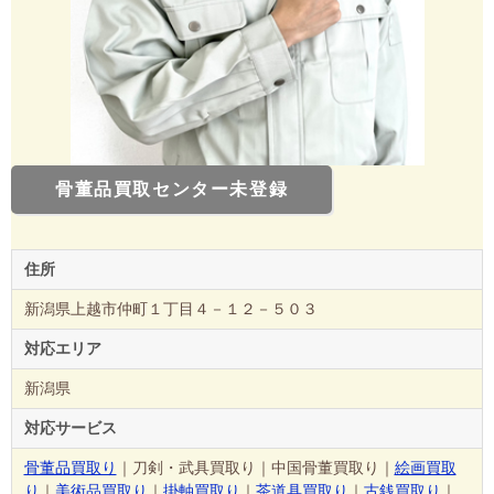
骨董品買取センター未登録
住所
新潟県上越市仲町１丁目４－１２－５０３
対応エリア
新潟県
対応サービス
骨董品買取り
｜刀剣・武具買取り｜中国骨董買取り｜
絵画買取
り
｜
美術品買取り
｜
掛軸買取り
｜
茶道具買取り
｜
古銭買取り
｜