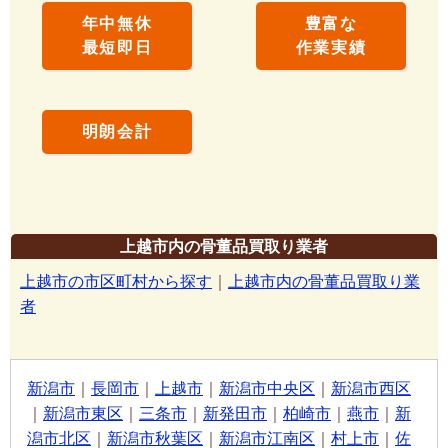
年中無休
豊富な
最短即日
作業実績
明朗会計
上越市内の骨董品買取り業者
上越市の市区町村から探す
｜
上越市内の骨董品買取り業
者
新潟市
｜
長岡市
｜
上越市
｜
新潟市中央区
｜
新潟市西区
｜
新潟市東区
｜
三条市
｜
新発田市
｜
柏崎市
｜
燕市
｜
新
潟市北区
｜
新潟市秋葉区
｜
新潟市江南区
｜
村上市
｜
佐