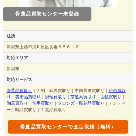
骨董品買取センター未登録
住所
新潟県上越市浦川原区長走８８６－２
対応エリア
新潟県
対応サービス
骨董品買取り
｜刀剣・武具買取り｜中国骨董買取り｜
絵画買取
り
｜
美術品買取り
｜
掛軸買取り
｜
茶道具買取り
｜
古銭買取り
｜
陶器買取り
｜
切手買取り
｜
ブロンズ・彫刻品買取り
｜アンティ
ーク時計買取り｜工芸品買取り
骨董品買取センターで査定依頼（無料）