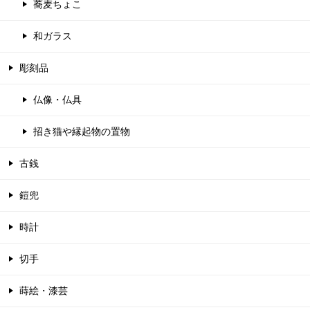
蕎麦ちょこ
和ガラス
彫刻品
仏像・仏具
招き猫や縁起物の置物
古銭
鎧兜
時計
切手
蒔絵・漆芸