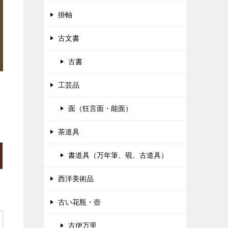
掛軸
古文書
古書
工芸品
面（狂言面・能面）
茶道具
書道具（万年筆、硯、古道具）
西洋美術品
古い花瓶・壺
古伊万里