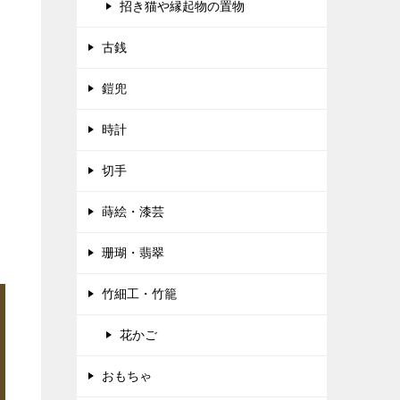
招き猫や縁起物の置物
古銭
鎧兜
時計
切手
蒔絵・漆芸
珊瑚・翡翠
竹細工・竹籠
花かご
おもちゃ