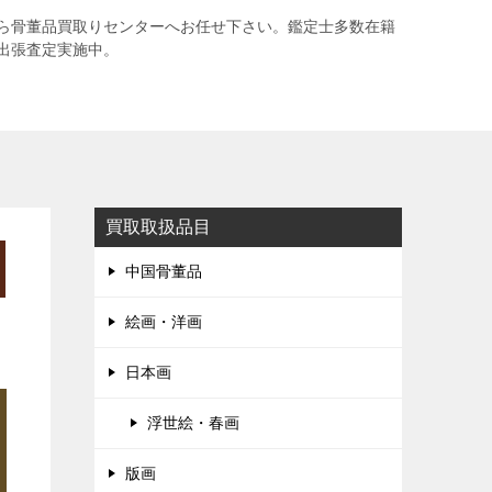
ら骨董品買取りセンターへお任せ下さい。鑑定士多数在籍
出張査定実施中。
買取取扱品目
中国骨董品
絵画・洋画
日本画
浮世絵・春画
版画