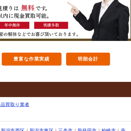
豊富な作業実績
明朗会計
董品買取り業者
｜
新潟市西区
｜
新潟市東区
｜
三条市
｜
新発田市
｜
柏崎市
｜
燕