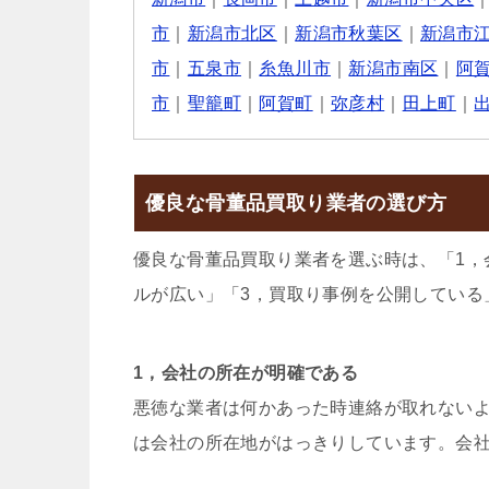
市
｜
新潟市北区
｜
新潟市秋葉区
｜
新潟市
市
｜
五泉市
｜
糸魚川市
｜
新潟市南区
｜
阿
市
｜
聖籠町
｜
阿賀町
｜
弥彦村
｜
田上町
｜
優良な骨董品買取り業者の選び方
優良な骨董品買取り業者を選ぶ時は、「1，
ルが広い」「3，買取り事例を公開している
1，会社の所在が明確である
悪徳な業者は何かあった時連絡が取れない
は会社の所在地がはっきりしています。会