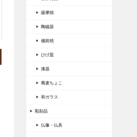
薩摩焼
陶磁器
備前焼
ひげ皿
漆器
蕎麦ちょこ
和ガラス
彫刻品
仏像・仏具