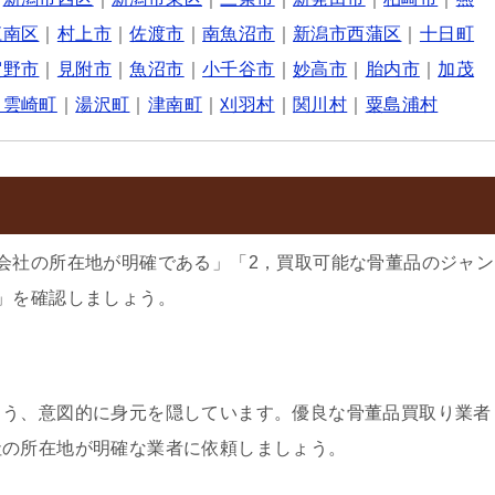
江南区
｜
村上市
｜
佐渡市
｜
南魚沼市
｜
新潟市西蒲区
｜
十日町
賀野市
｜
見附市
｜
魚沼市
｜
小千谷市
｜
妙高市
｜
胎内市
｜
加茂
出雲崎町
｜
湯沢町
｜
津南町
｜
刈羽村
｜
関川村
｜
粟島浦村
会社の所在地が明確である」「2，買取可能な骨董品のジャン
」を確認しましょう。
よう、意図的に身元を隠しています。優良な骨董品買取り業者
社の所在地が明確な業者に依頼しましょう。