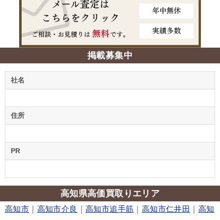
掲載募集中
社名
住所
PR
高知県高価買取りエリア
高知市
｜
高知市介良
｜
高知市追手筋
｜
高知市仁井田
｜
高知