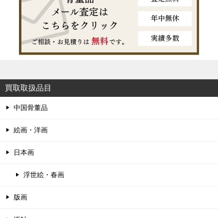
買取取扱品目
中国骨董品
絵画・洋画
日本画
浮世絵・春画
版画