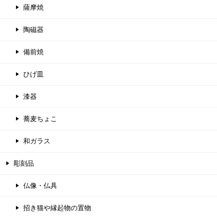
薩摩焼
陶磁器
備前焼
ひげ皿
漆器
蕎麦ちょこ
和ガラス
彫刻品
仏像・仏具
招き猫や縁起物の置物