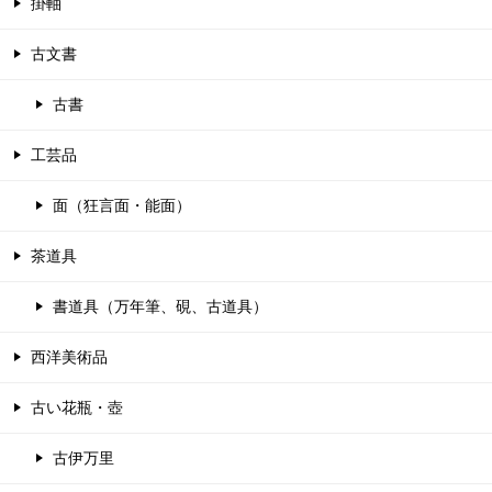
掛軸
古文書
古書
工芸品
面（狂言面・能面）
茶道具
書道具（万年筆、硯、古道具）
西洋美術品
古い花瓶・壺
古伊万里