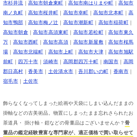
市杉井流
｜
高知市朝倉東町
｜
高知市南はりまや町
｜
高知市
南ノ丸町
｜
高知市桜井町
｜
高知市幸町
｜
高知市北本町
｜
高
知市鴨部
｜
高知市梅ノ辻
｜
高知市潮新町
｜
高知市稲荷町
｜
高知市朝倉
｜
高知市高須東町
｜
高知市若松町
｜
高知市東久
万
｜
高知市西町
｜
高知市高須
｜
高知市新屋敷
｜
高知市桜馬
場
｜
高知市北端町
｜
高知市上町
｜
高知市大津
｜
高知市旭駅
前町
｜
四万十市
｜
須崎市
｜
高岡郡四万十町
｜
南国市
｜
高岡
郡日高村
｜
香美市
｜
土佐清水市
｜
吾川郡いの町
｜
香南市
｜
宿毛市
｜
土佐市
飾らなくなってしまった絵画や天袋にしまい込んだままの
掛軸などの古美術品。物置にしまったまま忘れさられたお
茶道具・ 掛け軸・鎧などの骨董品はございませんか？
骨
董品の鑑定経験豊富な専門家が、適正価格で買い取らせて