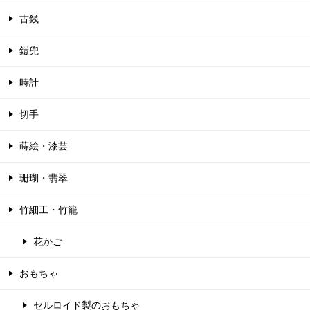
古銭
鎧兜
時計
切手
蒔絵・漆芸
珊瑚・翡翠
竹細工・竹籠
花かご
おもちゃ
セルロイド製のおもちゃ