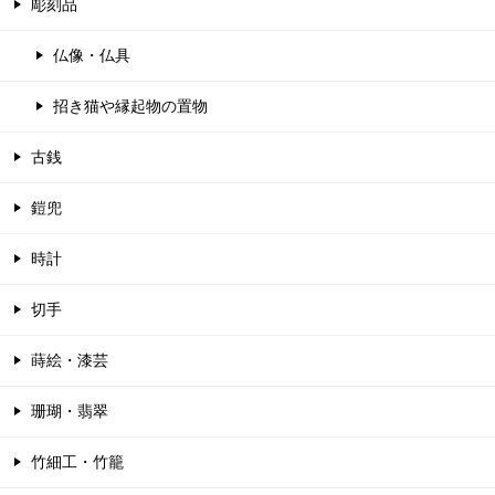
彫刻品
仏像・仏具
招き猫や縁起物の置物
古銭
鎧兜
時計
切手
蒔絵・漆芸
珊瑚・翡翠
竹細工・竹籠