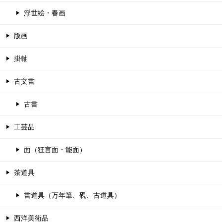
浮世絵・春画
版画
掛軸
古文書
古書
工芸品
面（狂言面・能面）
茶道具
書道具（万年筆、硯、古道具）
西洋美術品