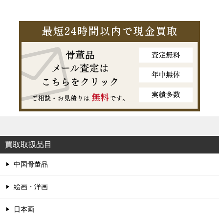
買取取扱品目
中国骨董品
絵画・洋画
日本画