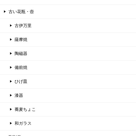
古い花瓶・壺
古伊万里
薩摩焼
陶磁器
備前焼
ひげ皿
漆器
蕎麦ちょこ
和ガラス