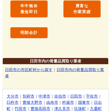
年中無休
豊富な
最短即日
作業実績
明朗会計
日田市内の骨董品買取り業者
日田市の市区町村から探す
｜
日田市内の骨董品買取り業
者
大分市
｜
別府市
｜
中津市
｜
佐伯市
｜
日田市
｜
宇佐市
｜
臼杵市
｜
豊後大野市
｜
由布市
｜
杵築市
｜
国東市
｜
日出
町
｜
竹田市
｜
豊後高田市
｜
津久見市
｜
玖珠町
｜
九重町