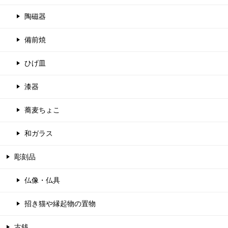
陶磁器
備前焼
ひげ皿
漆器
蕎麦ちょこ
和ガラス
彫刻品
仏像・仏具
招き猫や縁起物の置物
古銭