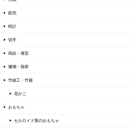
鎧兜
時計
切手
蒔絵・漆芸
珊瑚・翡翠
竹細工・竹籠
花かご
おもちゃ
セルロイド製のおもちゃ