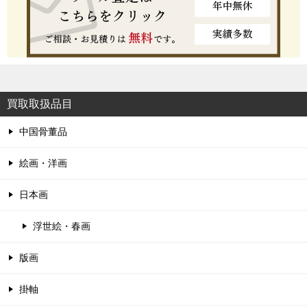
買取取扱品目
中国骨董品
絵画・洋画
日本画
浮世絵・春画
版画
掛軸