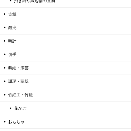
招き猫や縁起物の置物
古銭
鎧兜
時計
切手
蒔絵・漆芸
珊瑚・翡翠
竹細工・竹籠
花かご
おもちゃ