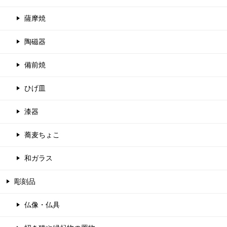
薩摩焼
陶磁器
備前焼
ひげ皿
漆器
蕎麦ちょこ
和ガラス
彫刻品
仏像・仏具