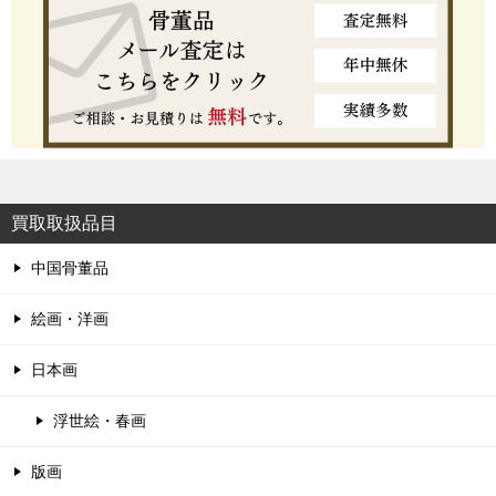
買取取扱品目
中国骨董品
絵画・洋画
日本画
浮世絵・春画
版画