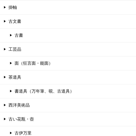
掛軸
古文書
古書
工芸品
面（狂言面・能面）
茶道具
書道具（万年筆、硯、古道具）
西洋美術品
古い花瓶・壺
古伊万里