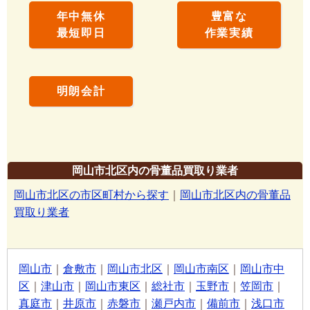
年中無休
豊富な
最短即日
作業実績
明朗会計
岡山市北区内の骨董品買取り業者
岡山市北区の市区町村から探す
｜
岡山市北区内の骨董品
買取り業者
岡山市
｜
倉敷市
｜
岡山市北区
｜
岡山市南区
｜
岡山市中
区
｜
津山市
｜
岡山市東区
｜
総社市
｜
玉野市
｜
笠岡市
｜
真庭市
｜
井原市
｜
赤磐市
｜
瀬戸内市
｜
備前市
｜
浅口市