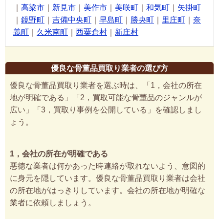
｜
高梁市
｜
新見市
｜
美作市
｜
美咲町
｜
和気町
｜
矢掛町
｜
鏡野町
｜
吉備中央町
｜
早島町
｜
勝央町
｜
里庄町
｜
奈
義町
｜
久米南町
｜
西粟倉村
｜
新庄村
優良な骨董品買取り業者の選び方
優良な骨董品買取り業者を選ぶ時は、「1，会社の所在
地が明確である」「2，買取可能な骨董品のジャンルが
広い」「3，買取り事例を公開している」を確認しまし
ょう。
1，会社の所在が明確である
悪徳な業者は何かあった時連絡が取れないよう、意図的
に身元を隠しています。優良な骨董品買取り業者は会社
の所在地がはっきりしています。会社の所在地が明確な
業者に依頼しましょう。