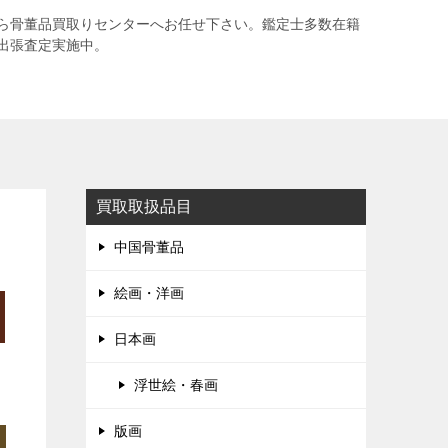
ら骨董品買取りセンターへお任せ下さい。鑑定士多数在籍
出張査定実施中。
買取取扱品目
中国骨董品
絵画・洋画
日本画
浮世絵・春画
版画