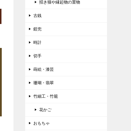
招き猫や縁起物の置物
古銭
鎧兜
時計
切手
蒔絵・漆芸
珊瑚・翡翠
竹細工・竹籠
花かご
おもちゃ