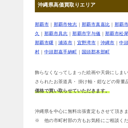
沖縄県高価買取りエリア
那覇市
｜
那覇市牧志
｜
那覇市真嘉比
｜
那覇
久
｜
那覇市具志
｜
那覇市字与儀
｜
那覇市松
那覇市曙
｜
浦添市
｜
宜野湾市
｜
沖縄市
｜
中
村
｜
中頭郡嘉手納町
｜
国頭郡本部町
飾らなくなってしまった絵画や天袋にしま
さられたお茶道具・ 掛け軸・鎧などの骨董
価格で買い取らせていただきます。
沖縄県を中心に無料出張査定もさせて頂き
※ 他の市町村部の方もお気軽にご相談く