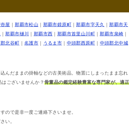
市壺屋
｜
那覇市松山
｜
那覇市鏡原町
｜
那覇市字天久
｜
那覇市天
尾
｜
那覇市樋川
｜
那覇市西
｜
那覇市首里山川町
｜
那覇市泉崎
｜
頭郡北谷町
｜
名護市
｜
うるま市
｜
中頭郡西原町
｜
中頭郡北中城
い込んだままの掛軸などの古美術品。物置にしまったまま忘れ
品はございませんか？
骨董品の鑑定経験豊富な専門家が、適
ますので是非一度ご連絡下さいませ。
ださい。