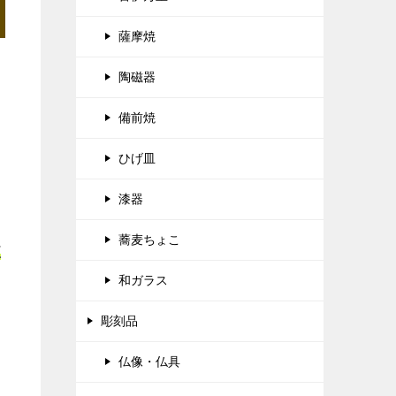
薩摩焼
陶磁器
備前焼
ひげ皿
漆器
蕎麦ちょこ
正
和ガラス
彫刻品
仏像・仏具