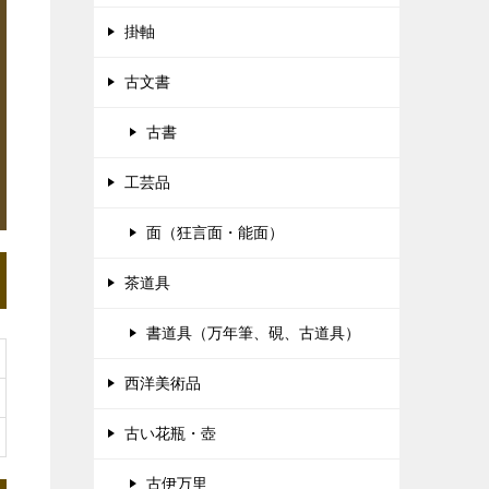
掛軸
古文書
古書
工芸品
面（狂言面・能面）
茶道具
書道具（万年筆、硯、古道具）
西洋美術品
古い花瓶・壺
古伊万里