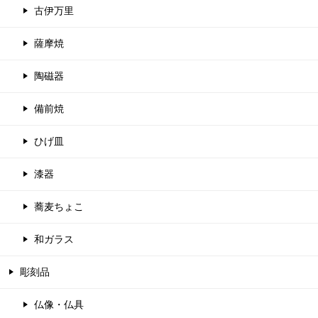
古伊万里
薩摩焼
陶磁器
備前焼
ひげ皿
漆器
蕎麦ちょこ
和ガラス
彫刻品
仏像・仏具