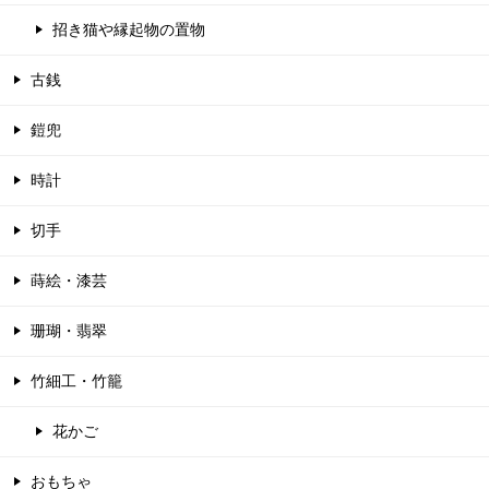
招き猫や縁起物の置物
古銭
鎧兜
時計
切手
蒔絵・漆芸
珊瑚・翡翠
竹細工・竹籠
花かご
おもちゃ