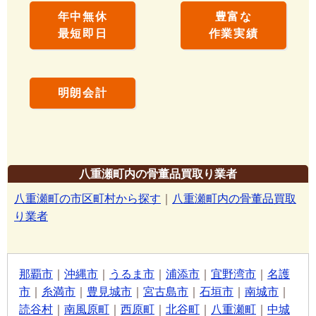
年中無休
豊富な
最短即日
作業実績
明朗会計
八重瀬町内の骨董品買取り業者
八重瀬町の市区町村から探す
｜
八重瀬町内の骨董品買取
り業者
那覇市
｜
沖縄市
｜
うるま市
｜
浦添市
｜
宜野湾市
｜
名護
市
｜
糸満市
｜
豊見城市
｜
宮古島市
｜
石垣市
｜
南城市
｜
読谷村
｜
南風原町
｜
西原町
｜
北谷町
｜
八重瀬町
｜
中城