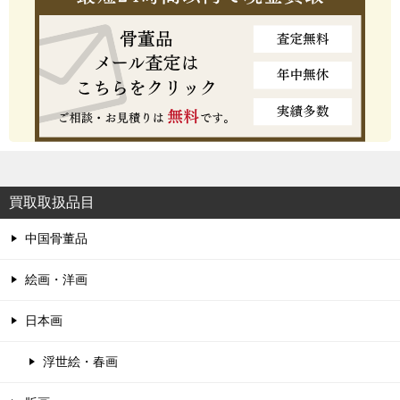
買取取扱品目
中国骨董品
絵画・洋画
日本画
浮世絵・春画