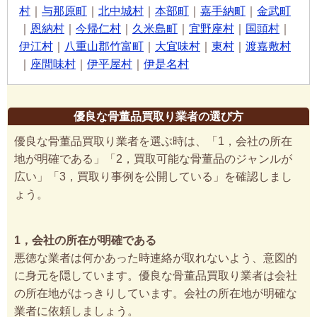
村
｜
与那原町
｜
北中城村
｜
本部町
｜
嘉手納町
｜
金武町
｜
恩納村
｜
今帰仁村
｜
久米島町
｜
宜野座村
｜
国頭村
｜
伊江村
｜
八重山郡竹富町
｜
大宜味村
｜
東村
｜
渡嘉敷村
｜
座間味村
｜
伊平屋村
｜
伊是名村
優良な骨董品買取り業者の選び方
優良な骨董品買取り業者を選ぶ時は、「1，会社の所在
地が明確である」「2，買取可能な骨董品のジャンルが
広い」「3，買取り事例を公開している」を確認しまし
ょう。
1，会社の所在が明確である
悪徳な業者は何かあった時連絡が取れないよう、意図的
に身元を隠しています。優良な骨董品買取り業者は会社
の所在地がはっきりしています。会社の所在地が明確な
業者に依頼しましょう。