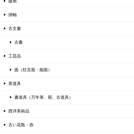
版画
掛軸
古文書
古書
工芸品
面（狂言面・能面）
茶道具
書道具（万年筆、硯、古道具）
西洋美術品
古い花瓶・壺