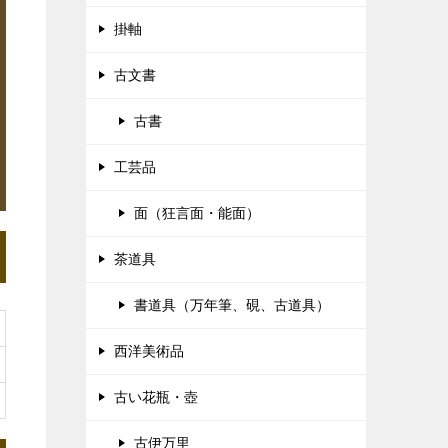
掛軸
古文書
古書
工芸品
面（狂言面・能面）
茶道具
書道具（万年筆、硯、古道具）
西洋美術品
古い花瓶・壺
古伊万里