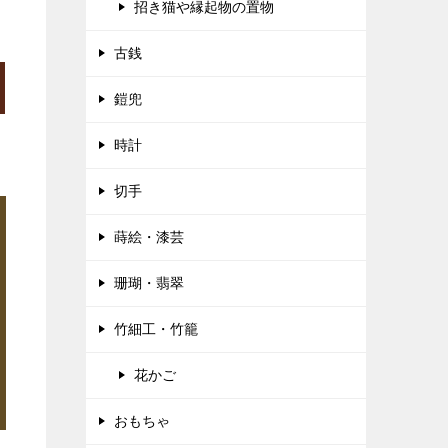
招き猫や縁起物の置物
古銭
鎧兜
時計
切手
蒔絵・漆芸
珊瑚・翡翠
竹細工・竹籠
花かご
おもちゃ