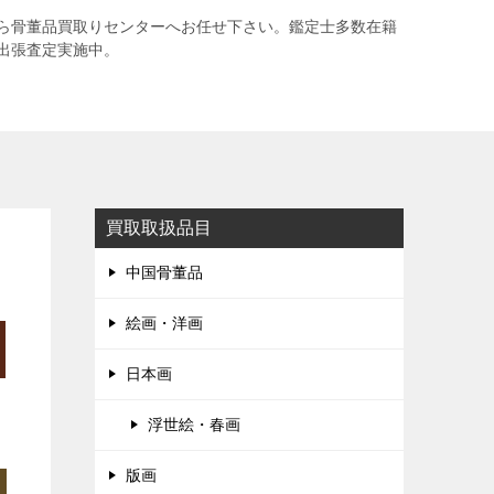
ら骨董品買取りセンターへお任せ下さい。鑑定士多数在籍
出張査定実施中。
買取取扱品目
中国骨董品
絵画・洋画
日本画
浮世絵・春画
版画