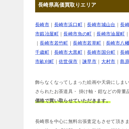
長崎県高価買取りエリア
長崎市
｜
長崎市浜口町
｜
長崎市城山台
｜
長
市鍛冶屋町
｜
長崎市魚の町
｜
長崎市油屋町
｜
長崎市若竹町
｜
長崎市若草町
｜
長崎市八
千歳町
｜
長崎市大黒町
｜
長崎市国分町
｜
長
市畝刈町
｜
佐世保市
｜
諫早市
｜
大村市
｜
島
飾らなくなってしまった絵画や天袋にしま
さられたお茶道具・ 掛け軸・鎧などの骨董
価格で買い取らせていただきます。
長崎県を中心に無料出張査定もさせて頂き