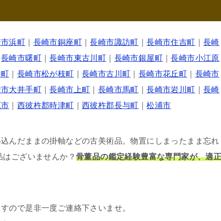
崎市浜町
｜
長崎市銅座町
｜
長崎市諏訪町
｜
長崎市住吉町
｜
長崎
｜
長崎市曙町
｜
長崎市東古川町
｜
長崎市銀屋町
｜
長崎市小江原
幡町
｜
長崎市松が枝町
｜
長崎市古川町
｜
長崎市花丘町
｜
長崎市
崎市大井手町
｜
長崎市上町
｜
長崎市馬町
｜
長崎市岩川町
｜
長崎
原市
｜
西彼杵郡時津町
｜
西彼杵郡長与町
｜
松浦市
い込んだままの掛軸などの古美術品。物置にしまったまま忘れ
品はございませんか？
骨董品の鑑定経験豊富な専門家が、適
ますので是非一度ご連絡下さいませ。