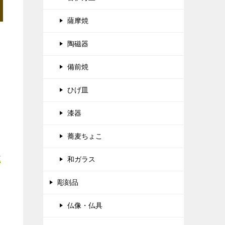
薩摩焼
陶磁器
備前焼
ひげ皿
漆器
蕎麦ちょこ
正
和ガラス
彫刻品
仏像・仏具