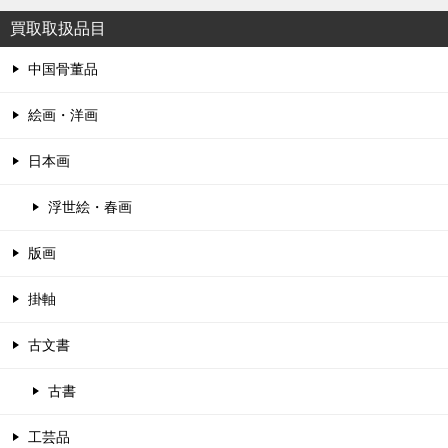
買取取扱品目
中国骨董品
絵画・洋画
日本画
浮世絵・春画
版画
掛軸
古文書
古書
工芸品