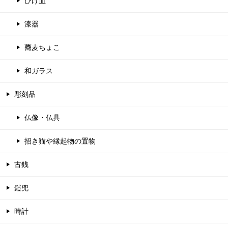
ひげ皿
漆器
蕎麦ちょこ
和ガラス
彫刻品
仏像・仏具
招き猫や縁起物の置物
古銭
鎧兜
時計