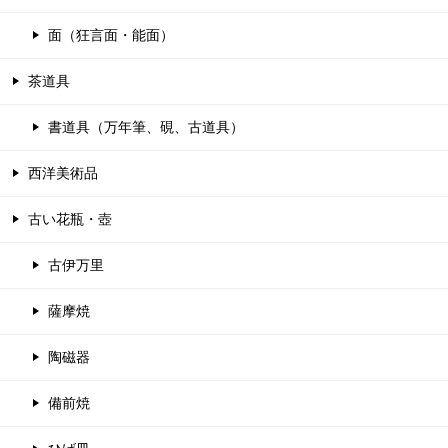
面（狂言面・能面）
茶道具
書道具（万年筆、硯、古道具）
西洋美術品
古い花瓶・壺
古伊万里
薩摩焼
陶磁器
備前焼