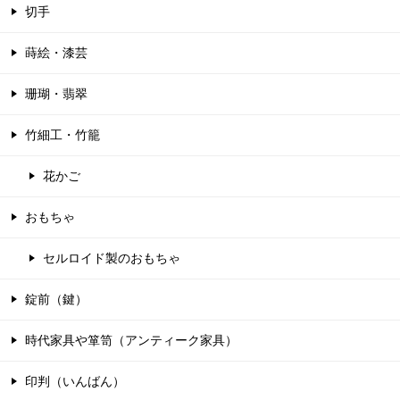
切手
蒔絵・漆芸
珊瑚・翡翠
竹細工・竹籠
花かご
おもちゃ
セルロイド製のおもちゃ
錠前（鍵）
時代家具や箪笥（アンティーク家具）
印判（いんばん）