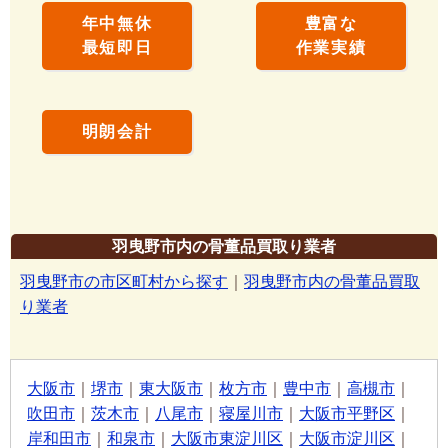
年中無休
豊富な
最短即日
作業実績
明朗会計
羽曳野市内の骨董品買取り業者
羽曳野市の市区町村から探す
｜
羽曳野市内の骨董品買取
り業者
大阪市
｜
堺市
｜
東大阪市
｜
枚方市
｜
豊中市
｜
高槻市
｜
吹田市
｜
茨木市
｜
八尾市
｜
寝屋川市
｜
大阪市平野区
｜
岸和田市
｜
和泉市
｜
大阪市東淀川区
｜
大阪市淀川区
｜