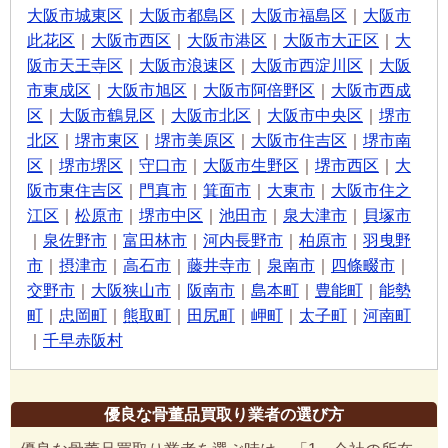
大阪市城東区
｜
大阪市都島区
｜
大阪市福島区
｜
大阪市
此花区
｜
大阪市西区
｜
大阪市港区
｜
大阪市大正区
｜
大
阪市天王寺区
｜
大阪市浪速区
｜
大阪市西淀川区
｜
大阪
市東成区
｜
大阪市旭区
｜
大阪市阿倍野区
｜
大阪市西成
区
｜
大阪市鶴見区
｜
大阪市北区
｜
大阪市中央区
｜
堺市
北区
｜
堺市東区
｜
堺市美原区
｜
大阪市住吉区
｜
堺市南
区
｜
堺市堺区
｜
守口市
｜
大阪市生野区
｜
堺市西区
｜
大
阪市東住吉区
｜
門真市
｜
箕面市
｜
大東市
｜
大阪市住之
江区
｜
松原市
｜
堺市中区
｜
池田市
｜
泉大津市
｜
貝塚市
｜
泉佐野市
｜
富田林市
｜
河内長野市
｜
柏原市
｜
羽曳野
市
｜
摂津市
｜
高石市
｜
藤井寺市
｜
泉南市
｜
四條畷市
｜
交野市
｜
大阪狭山市
｜
阪南市
｜
島本町
｜
豊能町
｜
能勢
町
｜
忠岡町
｜
熊取町
｜
田尻町
｜
岬町
｜
太子町
｜
河南町
｜
千早赤阪村
優良な骨董品買取り業者の選び方