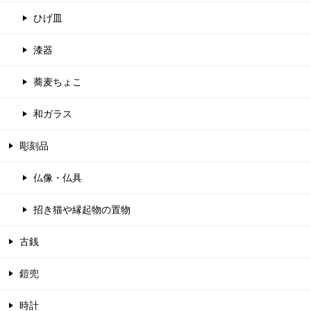
ひげ皿
漆器
蕎麦ちょこ
和ガラス
彫刻品
仏像・仏具
招き猫や縁起物の置物
古銭
鎧兜
時計