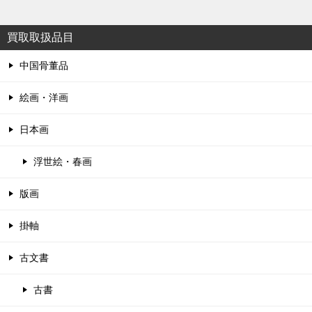
買取取扱品目
中国骨董品
絵画・洋画
日本画
浮世絵・春画
版画
掛軸
古文書
古書