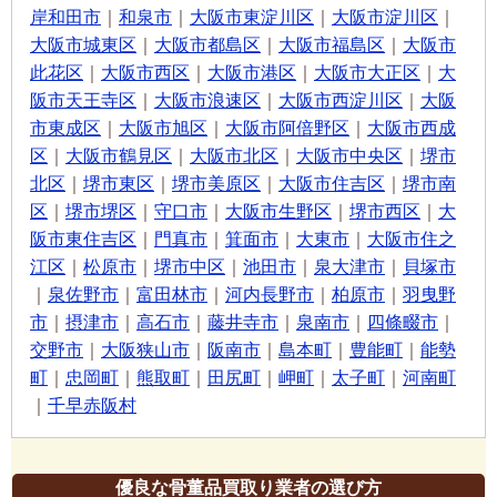
岸和田市
｜
和泉市
｜
大阪市東淀川区
｜
大阪市淀川区
｜
大阪市城東区
｜
大阪市都島区
｜
大阪市福島区
｜
大阪市
此花区
｜
大阪市西区
｜
大阪市港区
｜
大阪市大正区
｜
大
阪市天王寺区
｜
大阪市浪速区
｜
大阪市西淀川区
｜
大阪
市東成区
｜
大阪市旭区
｜
大阪市阿倍野区
｜
大阪市西成
区
｜
大阪市鶴見区
｜
大阪市北区
｜
大阪市中央区
｜
堺市
北区
｜
堺市東区
｜
堺市美原区
｜
大阪市住吉区
｜
堺市南
区
｜
堺市堺区
｜
守口市
｜
大阪市生野区
｜
堺市西区
｜
大
阪市東住吉区
｜
門真市
｜
箕面市
｜
大東市
｜
大阪市住之
江区
｜
松原市
｜
堺市中区
｜
池田市
｜
泉大津市
｜
貝塚市
｜
泉佐野市
｜
富田林市
｜
河内長野市
｜
柏原市
｜
羽曳野
市
｜
摂津市
｜
高石市
｜
藤井寺市
｜
泉南市
｜
四條畷市
｜
交野市
｜
大阪狭山市
｜
阪南市
｜
島本町
｜
豊能町
｜
能勢
町
｜
忠岡町
｜
熊取町
｜
田尻町
｜
岬町
｜
太子町
｜
河南町
｜
千早赤阪村
優良な骨董品買取り業者の選び方