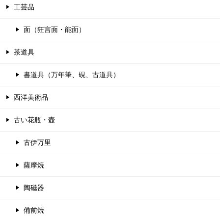
工芸品
面（狂言面・能面）
茶道具
書道具（万年筆、硯、古道具）
西洋美術品
古い花瓶・壺
古伊万里
薩摩焼
陶磁器
備前焼