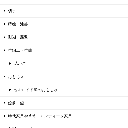
切手
蒔絵・漆芸
珊瑚・翡翠
竹細工・竹籠
花かご
おもちゃ
セルロイド製のおもちゃ
錠前（鍵）
時代家具や箪笥（アンティーク家具）