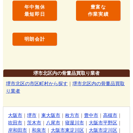
年中無休
豊富な
最短即日
作業実績
明朗会計
堺市北区内の骨董品買取り業者
堺市北区の市区町村から探す
｜
堺市北区内の骨董品買取
り業者
大阪市
｜
堺市
｜
東大阪市
｜
枚方市
｜
豊中市
｜
高槻市
｜
吹田市
｜
茨木市
｜
八尾市
｜
寝屋川市
｜
大阪市平野区
｜
岸和田市
｜
和泉市
｜
大阪市東淀川区
｜
大阪市淀川区
｜