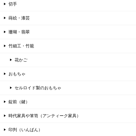
切手
蒔絵・漆芸
珊瑚・翡翠
竹細工・竹籠
花かご
おもちゃ
セルロイド製のおもちゃ
錠前（鍵）
時代家具や箪笥（アンティーク家具）
印判（いんばん）