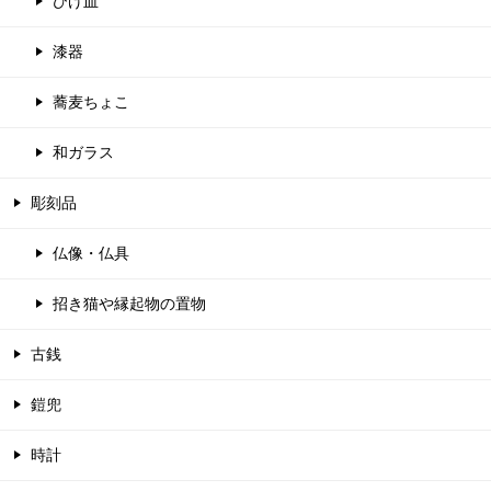
ひげ皿
漆器
蕎麦ちょこ
和ガラス
彫刻品
仏像・仏具
招き猫や縁起物の置物
古銭
鎧兜
時計