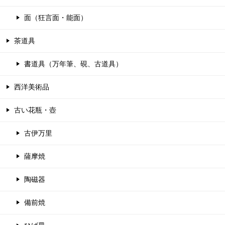
面（狂言面・能面）
茶道具
書道具（万年筆、硯、古道具）
西洋美術品
古い花瓶・壺
古伊万里
薩摩焼
陶磁器
備前焼