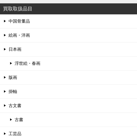
買取取扱品目
中国骨董品
絵画・洋画
日本画
浮世絵・春画
版画
掛軸
古文書
古書
工芸品