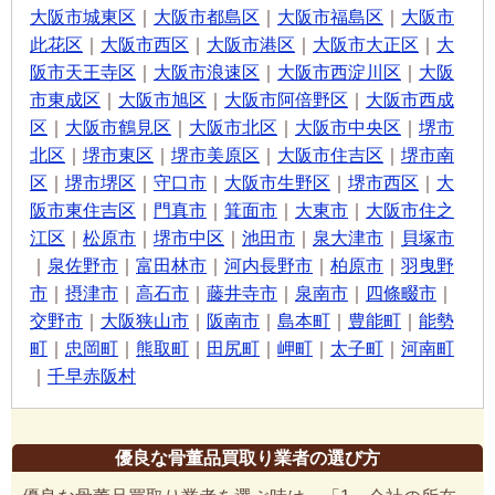
大阪市城東区
｜
大阪市都島区
｜
大阪市福島区
｜
大阪市
此花区
｜
大阪市西区
｜
大阪市港区
｜
大阪市大正区
｜
大
阪市天王寺区
｜
大阪市浪速区
｜
大阪市西淀川区
｜
大阪
市東成区
｜
大阪市旭区
｜
大阪市阿倍野区
｜
大阪市西成
区
｜
大阪市鶴見区
｜
大阪市北区
｜
大阪市中央区
｜
堺市
北区
｜
堺市東区
｜
堺市美原区
｜
大阪市住吉区
｜
堺市南
区
｜
堺市堺区
｜
守口市
｜
大阪市生野区
｜
堺市西区
｜
大
阪市東住吉区
｜
門真市
｜
箕面市
｜
大東市
｜
大阪市住之
江区
｜
松原市
｜
堺市中区
｜
池田市
｜
泉大津市
｜
貝塚市
｜
泉佐野市
｜
富田林市
｜
河内長野市
｜
柏原市
｜
羽曳野
市
｜
摂津市
｜
高石市
｜
藤井寺市
｜
泉南市
｜
四條畷市
｜
交野市
｜
大阪狭山市
｜
阪南市
｜
島本町
｜
豊能町
｜
能勢
町
｜
忠岡町
｜
熊取町
｜
田尻町
｜
岬町
｜
太子町
｜
河南町
｜
千早赤阪村
優良な骨董品買取り業者の選び方