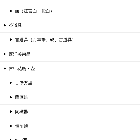
面（狂言面・能面）
茶道具
書道具（万年筆、硯、古道具）
西洋美術品
古い花瓶・壺
古伊万里
薩摩焼
陶磁器
備前焼