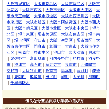
大阪市城東区
｜
大阪市都島区
｜
大阪市福島区
｜
大阪市
此花区
｜
大阪市西区
｜
大阪市港区
｜
大阪市大正区
｜
大
阪市天王寺区
｜
大阪市浪速区
｜
大阪市西淀川区
｜
大阪
市東成区
｜
大阪市旭区
｜
大阪市阿倍野区
｜
大阪市西成
区
｜
大阪市鶴見区
｜
大阪市北区
｜
大阪市中央区
｜
堺市
北区
｜
堺市東区
｜
堺市美原区
｜
大阪市住吉区
｜
堺市南
区
｜
堺市堺区
｜
守口市
｜
大阪市生野区
｜
堺市西区
｜
大
阪市東住吉区
｜
門真市
｜
箕面市
｜
大東市
｜
大阪市住之
江区
｜
松原市
｜
堺市中区
｜
池田市
｜
泉大津市
｜
貝塚市
｜
泉佐野市
｜
富田林市
｜
河内長野市
｜
柏原市
｜
羽曳野
市
｜
摂津市
｜
高石市
｜
藤井寺市
｜
泉南市
｜
四條畷市
｜
交野市
｜
大阪狭山市
｜
阪南市
｜
島本町
｜
豊能町
｜
能勢
町
｜
忠岡町
｜
熊取町
｜
田尻町
｜
岬町
｜
太子町
｜
河南町
｜
千早赤阪村
優良な骨董品買取り業者の選び方