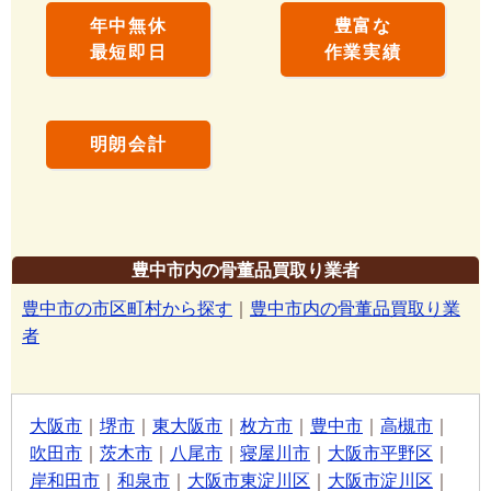
年中無休
豊富な
最短即日
作業実績
明朗会計
豊中市内の骨董品買取り業者
豊中市の市区町村から探す
｜
豊中市内の骨董品買取り業
者
大阪市
｜
堺市
｜
東大阪市
｜
枚方市
｜
豊中市
｜
高槻市
｜
吹田市
｜
茨木市
｜
八尾市
｜
寝屋川市
｜
大阪市平野区
｜
岸和田市
｜
和泉市
｜
大阪市東淀川区
｜
大阪市淀川区
｜