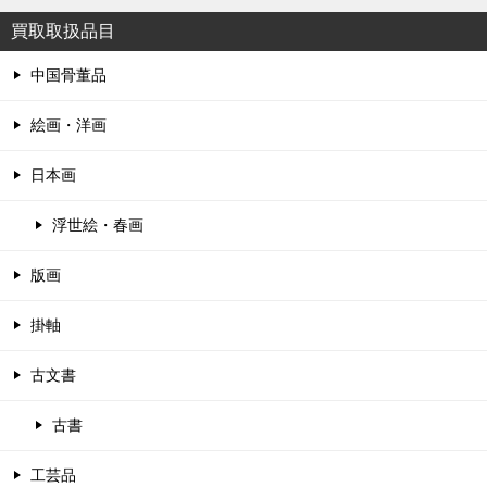
買取取扱品目
中国骨董品
絵画・洋画
日本画
浮世絵・春画
版画
掛軸
古文書
古書
工芸品