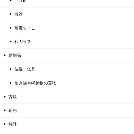
ひげ皿
漆器
蕎麦ちょこ
和ガラス
彫刻品
仏像・仏具
招き猫や縁起物の置物
古銭
鎧兜
時計