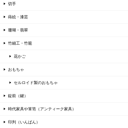
切手
蒔絵・漆芸
珊瑚・翡翠
竹細工・竹籠
花かご
おもちゃ
セルロイド製のおもちゃ
錠前（鍵）
時代家具や箪笥（アンティーク家具）
印判（いんばん）