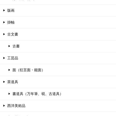
版画
掛軸
古文書
古書
工芸品
面（狂言面・能面）
茶道具
書道具（万年筆、硯、古道具）
西洋美術品