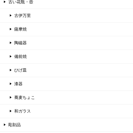
古い花瓶・壺
古伊万里
薩摩焼
陶磁器
備前焼
ひげ皿
漆器
蕎麦ちょこ
和ガラス
彫刻品