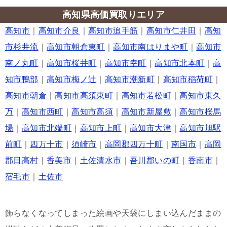
高知県高価買取りエリア
高知市
｜
高知市介良
｜
高知市追手筋
｜
高知市仁井田
｜
高知
市杉井流
｜
高知市朝倉東町
｜
高知市南はりまや町
｜
高知市
南ノ丸町
｜
高知市桜井町
｜
高知市幸町
｜
高知市北本町
｜
高
知市鴨部
｜
高知市梅ノ辻
｜
高知市潮新町
｜
高知市稲荷町
｜
高知市朝倉
｜
高知市高須東町
｜
高知市若松町
｜
高知市東久
万
｜
高知市西町
｜
高知市高須
｜
高知市新屋敷
｜
高知市桜馬
場
｜
高知市北端町
｜
高知市上町
｜
高知市大津
｜
高知市旭駅
前町
｜
四万十市
｜
須崎市
｜
高岡郡四万十町
｜
南国市
｜
高岡
郡日高村
｜
香美市
｜
土佐清水市
｜
吾川郡いの町
｜
香南市
｜
宿毛市
｜
土佐市
飾らなくなってしまった絵画や天袋にしまい込んだままの