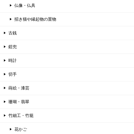
仏像・仏具
招き猫や縁起物の置物
古銭
鎧兜
時計
切手
蒔絵・漆芸
珊瑚・翡翠
竹細工・竹籠
花かご