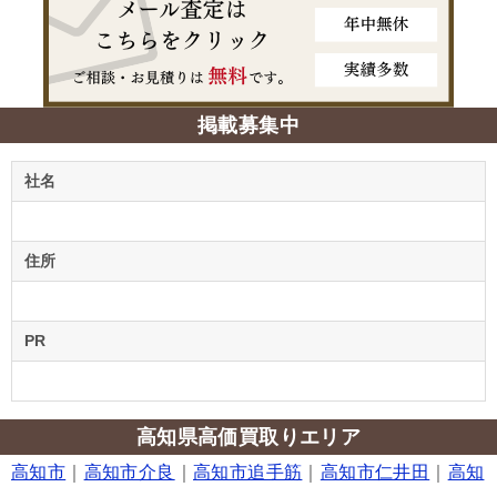
掲載募集中
社名
住所
PR
高知県高価買取りエリア
高知市
｜
高知市介良
｜
高知市追手筋
｜
高知市仁井田
｜
高知