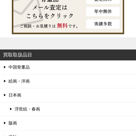
買取取扱品目
中国骨董品
絵画・洋画
日本画
浮世絵・春画
版画