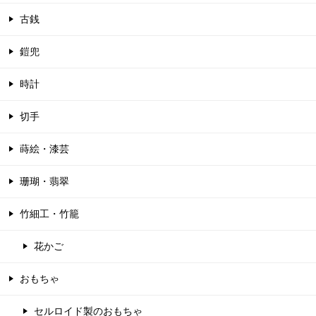
古銭
鎧兜
時計
切手
蒔絵・漆芸
珊瑚・翡翠
竹細工・竹籠
花かご
おもちゃ
セルロイド製のおもちゃ