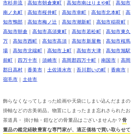
市杉井流
｜
高知市朝倉東町
｜
高知市南はりまや町
｜
高知市
南ノ丸町
｜
高知市桜井町
｜
高知市幸町
｜
高知市北本町
｜
高
知市鴨部
｜
高知市梅ノ辻
｜
高知市潮新町
｜
高知市稲荷町
｜
高知市朝倉
｜
高知市高須東町
｜
高知市若松町
｜
高知市東久
万
｜
高知市西町
｜
高知市高須
｜
高知市新屋敷
｜
高知市桜馬
場
｜
高知市北端町
｜
高知市上町
｜
高知市大津
｜
高知市旭駅
前町
｜
四万十市
｜
須崎市
｜
高岡郡四万十町
｜
南国市
｜
高岡
郡日高村
｜
香美市
｜
土佐清水市
｜
吾川郡いの町
｜
香南市
｜
宿毛市
｜
土佐市
飾らなくなってしまった絵画や天袋にしまい込んだままの
掛軸などの古美術品。物置にしまったまま忘れさられたお
茶道具・ 掛け軸・鎧などの骨董品はございませんか？
骨
董品の鑑定経験豊富な専門家が、適正価格で買い取らせて