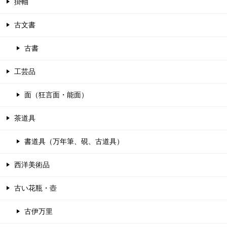
掛軸
古文書
古書
工芸品
面（狂言面・能面）
茶道具
書道具（万年筆、硯、古道具）
西洋美術品
古い花瓶・壺
古伊万里