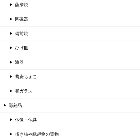
薩摩焼
陶磁器
備前焼
ひげ皿
漆器
蕎麦ちょこ
和ガラス
彫刻品
仏像・仏具
招き猫や縁起物の置物