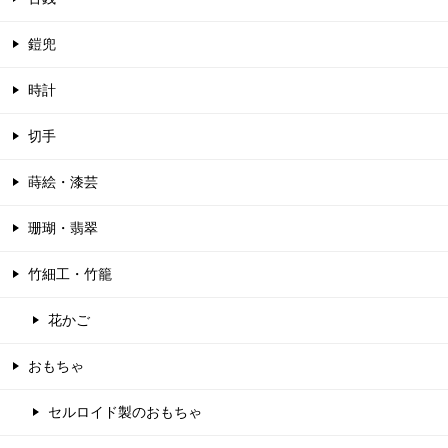
鎧兜
時計
切手
蒔絵・漆芸
珊瑚・翡翠
竹細工・竹籠
花かご
おもちゃ
セルロイド製のおもちゃ