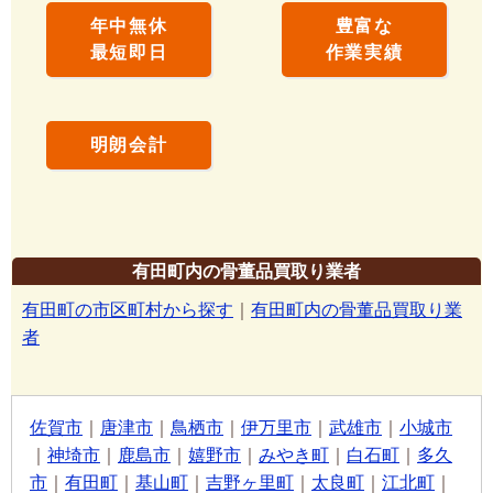
年中無休
豊富な
最短即日
作業実績
明朗会計
有田町内の骨董品買取り業者
有田町の市区町村から探す
｜
有田町内の骨董品買取り業
者
佐賀市
｜
唐津市
｜
鳥栖市
｜
伊万里市
｜
武雄市
｜
小城市
｜
神埼市
｜
鹿島市
｜
嬉野市
｜
みやき町
｜
白石町
｜
多久
市
｜
有田町
｜
基山町
｜
吉野ヶ里町
｜
太良町
｜
江北町
｜