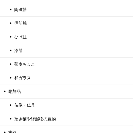
陶磁器
備前焼
ひげ皿
漆器
蕎麦ちょこ
和ガラス
彫刻品
仏像・仏具
招き猫や縁起物の置物
古銭