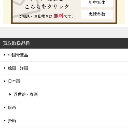
買取取扱品目
中国骨董品
絵画・洋画
日本画
浮世絵・春画
版画
掛軸