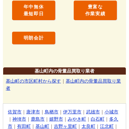
年中無休
豊富な
最短即日
作業実績
明朗会計
基山町内の骨董品買取り業者
基山町の市区町村から探す
｜
基山町内の骨董品買取り業
者
佐賀市
｜
唐津市
｜
鳥栖市
｜
伊万里市
｜
武雄市
｜
小城市
｜
神埼市
｜
鹿島市
｜
嬉野市
｜
みやき町
｜
白石町
｜
多久
市
｜
有田町
｜
基山町
｜
吉野ヶ里町
｜
太良町
｜
江北町
｜