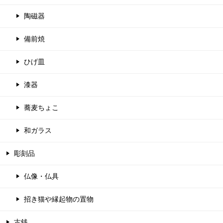
陶磁器
備前焼
ひげ皿
漆器
蕎麦ちょこ
和ガラス
彫刻品
仏像・仏具
招き猫や縁起物の置物
古銭