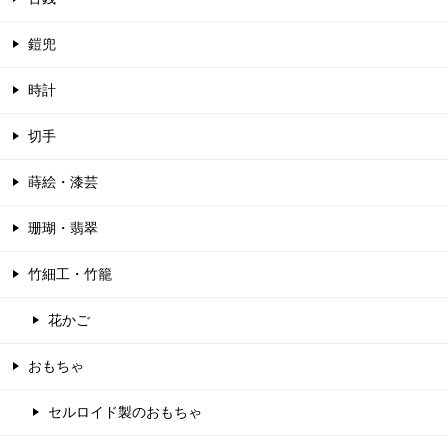
鎧兜
時計
切手
蒔絵・漆芸
珊瑚・翡翠
竹細工・竹籠
花かご
おもちゃ
セルロイド製のおもちゃ