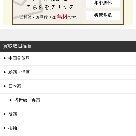
買取取扱品目
中国骨董品
絵画・洋画
日本画
浮世絵・春画
版画
掛軸