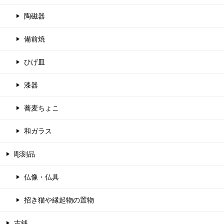
陶磁器
備前焼
ひげ皿
漆器
蕎麦ちょこ
和ガラス
彫刻品
仏像・仏具
招き猫や縁起物の置物
古銭