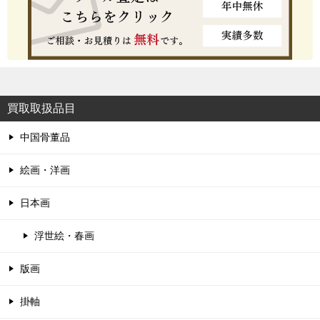
買取取扱品目
中国骨董品
絵画・洋画
日本画
浮世絵・春画
版画
掛軸