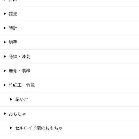
鎧兜
時計
切手
蒔絵・漆芸
珊瑚・翡翠
竹細工・竹籠
花かご
おもちゃ
セルロイド製のおもちゃ