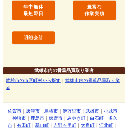
年中無休
豊富な
最短即日
作業実績
明朗会計
武雄市内の骨董品買取り業者
武雄市の市区町村から探す
｜
武雄市内の骨董品買取り業
者
佐賀市
｜
唐津市
｜
鳥栖市
｜
伊万里市
｜
武雄市
｜
小城市
｜
神埼市
｜
鹿島市
｜
嬉野市
｜
みやき町
｜
白石町
｜
多久
市
｜
有田町
｜
基山町
｜
吉野ヶ里町
｜
太良町
｜
江北町
｜