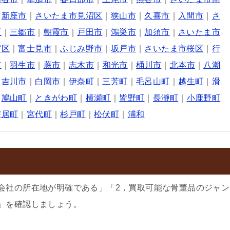
｜
新座市
｜
さいたま市見沼区
｜
狭山市
｜
久喜市
｜
入間市
｜
さ
区
｜
三郷市
｜
朝霞市
｜
戸田市
｜
鴻巣市
｜
加須市
｜
さいたま市
宮区
｜
富士見市
｜
ふじみ野市
｜
坂戸市
｜
さいたま市桜区
｜
行
市
｜
羽生市
｜
蕨市
｜
志木市
｜
和光市
｜
桶川市
｜
北本市
｜
八潮
｜
吉川市
｜
白岡市
｜
伊奈町
｜
三芳町
｜
毛呂山町
｜
越生町
｜
滑
｜
鳩山町
｜
ときがわ町
｜
横瀬町
｜
皆野町
｜
長瀞町
｜
小鹿野町
寄居町
｜
宮代町
｜
杉戸町
｜
松伏町
｜
浦和
会社の所在地が明確である」「2，買取可能な骨董品のジャン
」を確認しましょう。