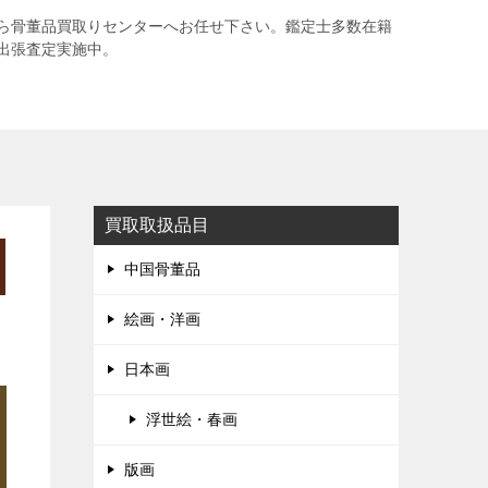
ら骨董品買取りセンターへお任せ下さい。鑑定士多数在籍
出張査定実施中。
買取取扱品目
中国骨董品
絵画・洋画
日本画
浮世絵・春画
版画