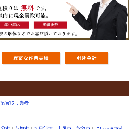
豊富な作業実績
明朗会計
董品買取り業者
越谷市
｜
草加市
｜
春日部市
｜
上尾市
｜
熊谷市
｜
さいたま市南