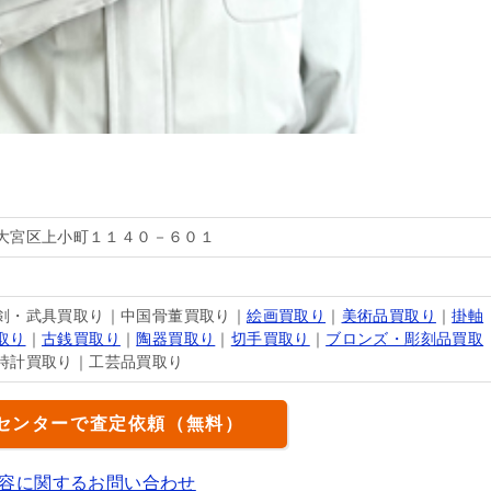
大宮区上小町１１４０－６０１
剣・武具買取り｜中国骨董買取り｜
絵画買取り
｜
美術品買取り
｜
掛軸
取り
｜
古銭買取り
｜
陶器買取り
｜
切手買取り
｜
ブロンズ・彫刻品買取
時計買取り｜工芸品買取り
センターで査定依頼（無料）
容に関するお問い合わせ