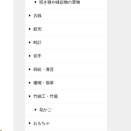
招き猫や縁起物の置物
古銭
鎧兜
時計
切手
蒔絵・漆芸
珊瑚・翡翠
竹細工・竹籠
花かご
おもちゃ