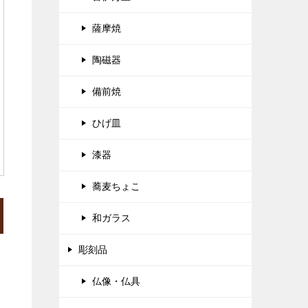
薩摩焼
陶磁器
備前焼
ひげ皿
漆器
蕎麦ちょこ
和ガラス
彫刻品
仏像・仏具