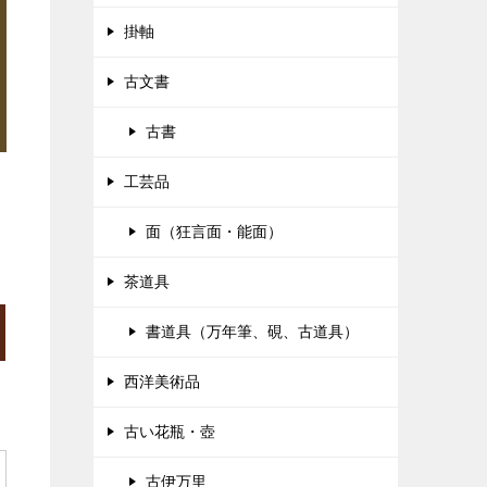
掛軸
古文書
古書
工芸品
面（狂言面・能面）
茶道具
書道具（万年筆、硯、古道具）
西洋美術品
古い花瓶・壺
古伊万里