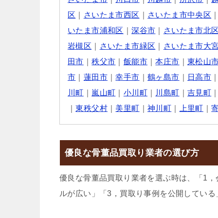
区
｜
さいたま市西区
｜
さいたま市中央区
いたま市浦和区
｜
深谷市
｜
さいたま市北
岩槻区
｜
さいたま市緑区
｜
さいたま市大
田市
｜
秩父市
｜
飯能市
｜
本庄市
｜
東松山
市
｜
蓮田市
｜
幸手市
｜
鶴ヶ島市
｜
日高市
川町
｜
嵐山町
｜
小川町
｜
川島町
｜
吉見町
｜
東秩父村
｜
美里町
｜
神川町
｜
上里町
｜
優良な骨董品買取り業者の選び方
優良な骨董品買取り業者を選ぶ時は、「1，
ルが広い」「3，買取り事例を公開している