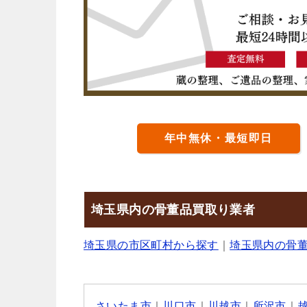
年中無休・最短即日
埼玉県内の骨董品買取り業者
埼玉県の市区町村から探す
｜
埼玉県内の骨
さいたま市
｜
川口市
｜
川越市
｜
所沢市
｜