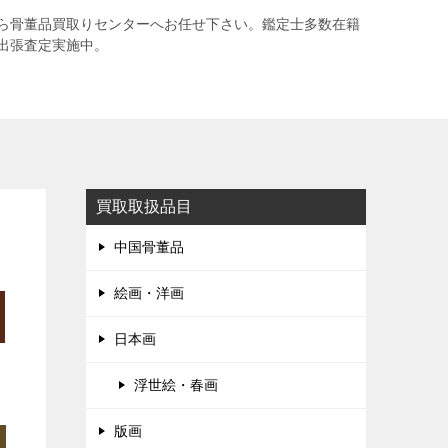
ら骨董品買取りセンターへお任せ下さい。鑑定士多数在籍
出張査定実施中。
買取取扱品目
中国骨董品
絵画・洋画
日本画
浮世絵・春画
版画