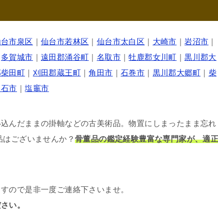
仙台市泉区
｜
仙台市若林区
｜
仙台市太白区
｜
大崎市
｜
岩沼市
｜
｜
多賀城市
｜
遠田郡涌谷町
｜
名取市
｜
牡鹿郡女川町
｜
黒川郡大
郡柴田町
｜
刈田郡蔵王町
｜
角田市
｜
石巻市
｜
黒川郡大郷町
｜
柴
白石市
｜
塩竈市
い込んだままの掛軸などの古美術品。物置にしまったまま忘れ
品はございませんか？
骨董品の鑑定経験豊富な専門家が、適
ますので是非一度ご連絡下さいませ。
ださい。