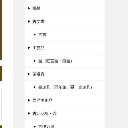
掛軸
古文書
古書
工芸品
面（狂言面・能面）
茶道具
書道具（万年筆、硯、古道具）
西洋美術品
古い花瓶・壺
古伊万里