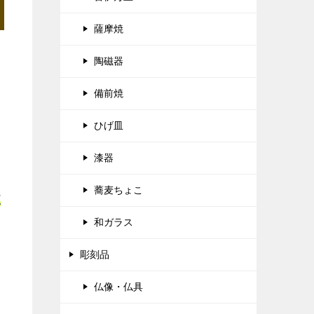
薩摩焼
陶磁器
備前焼
ひげ皿
漆器
蕎麦ちょこ
正
和ガラス
彫刻品
仏像・仏具