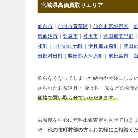
宮城県高価買取りエリア
仙台市
｜
仙台市青葉区
｜
仙台市宮城野区
｜
気仙沼市
｜
栗原市
｜
登米市
｜
遠田郡美里町
和町
｜
亘理郡山元町
｜
伊具郡丸森町
｜
柴田
田郡村田町
｜
柴田郡大河原町
｜
東松島市
｜
飾らなくなってしまった絵画や天袋にしま
さられたお茶道具・ 掛け軸・鎧などの骨董
価格で買い取らせていただきます。
宮城県を中心に無料出張査定もさせて頂き
※ 他の市町村部の方もお気軽にご相談く