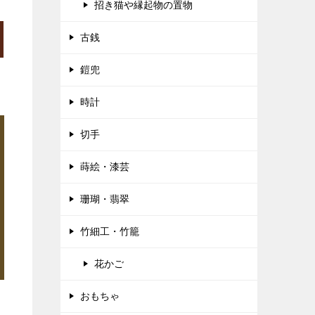
招き猫や縁起物の置物
古銭
鎧兜
時計
切手
蒔絵・漆芸
珊瑚・翡翠
竹細工・竹籠
花かご
おもちゃ