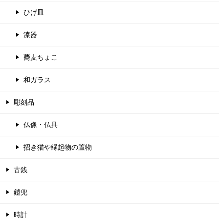
ひげ皿
漆器
蕎麦ちょこ
和ガラス
彫刻品
仏像・仏具
招き猫や縁起物の置物
古銭
鎧兜
時計