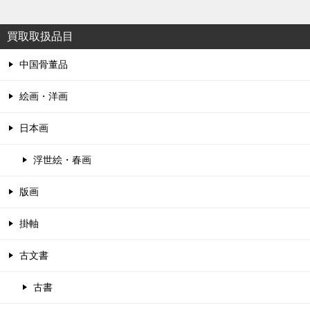
買取取扱品目
中国骨董品
絵画・洋画
日本画
浮世絵・春画
版画
掛軸
古文書
古書