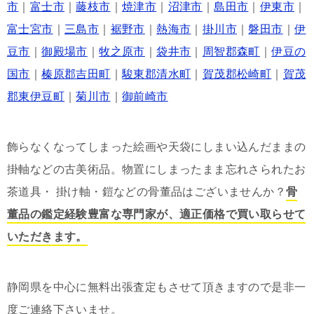
市
｜
富士市
｜
藤枝市
｜
焼津市
｜
沼津市
｜
島田市
｜
伊東市
｜
富士宮市
｜
三島市
｜
裾野市
｜
熱海市
｜
掛川市
｜
磐田市
｜
伊
豆市
｜
御殿場市
｜
牧之原市
｜
袋井市
｜
周智郡森町
｜
伊豆の
国市
｜
榛原郡吉田町
｜
駿東郡清水町
｜
賀茂郡松崎町
｜
賀茂
郡東伊豆町
｜
菊川市
｜
御前崎市
飾らなくなってしまった絵画や天袋にしまい込んだままの
掛軸などの古美術品。物置にしまったまま忘れさられたお
茶道具・ 掛け軸・鎧などの骨董品はございませんか？
骨
董品の鑑定経験豊富な専門家が、適正価格で買い取らせて
いただきます。
静岡県を中心に無料出張査定もさせて頂きますので是非一
度ご連絡下さいませ。