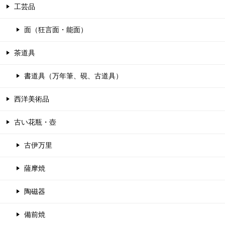
工芸品
面（狂言面・能面）
茶道具
書道具（万年筆、硯、古道具）
西洋美術品
古い花瓶・壺
古伊万里
薩摩焼
陶磁器
備前焼