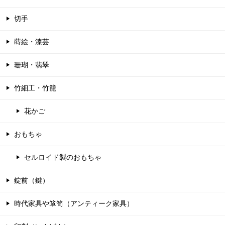
切手
蒔絵・漆芸
珊瑚・翡翠
竹細工・竹籠
花かご
おもちゃ
セルロイド製のおもちゃ
錠前（鍵）
時代家具や箪笥（アンティーク家具）