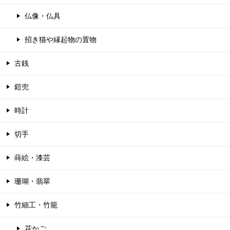
仏像・仏具
招き猫や縁起物の置物
古銭
鎧兜
時計
切手
蒔絵・漆芸
珊瑚・翡翠
竹細工・竹籠
花かご