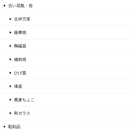
古い花瓶・壺
古伊万里
薩摩焼
陶磁器
備前焼
ひげ皿
漆器
蕎麦ちょこ
和ガラス
彫刻品