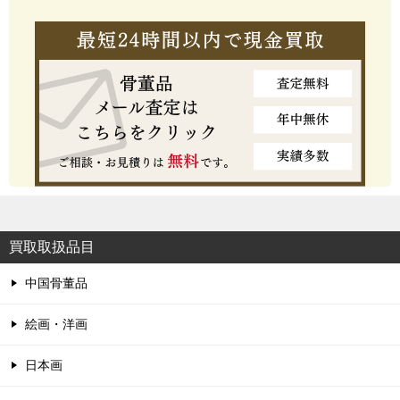
買取取扱品目
中国骨董品
絵画・洋画
日本画