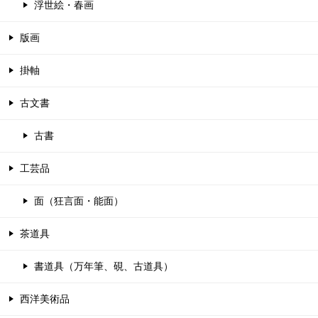
浮世絵・春画
版画
掛軸
古文書
古書
工芸品
面（狂言面・能面）
茶道具
書道具（万年筆、硯、古道具）
西洋美術品