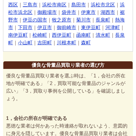
西区
｜
三島市
｜
浜松市南区
｜
島田市
｜
浜松市北区
｜
浜
松市浜北区
｜
御殿場市
｜
袋井市
｜
伊東市
｜
湖西市
｜
裾
野市
｜
伊豆の国市
｜
牧之原市
｜
菊川市
｜
長泉町
｜
熱海
市
｜
下田市
｜
伊豆市
｜
御前崎市
｜
東伊豆町
｜
河津町
｜
南伊豆町
｜
松崎町
｜
西伊豆町
｜
函南町
｜
清水町
｜
長泉
町
｜
小山町
｜
吉田町
｜
川根本町
｜
森町
優良な骨董品買取り業者の選び方
優良な骨董品買取り業者を選ぶ時は、「1，会社の所在
地が明確である」「2，買取可能な骨董品のジャンルが
広い」「3，買取り事例を公開している」を確認しまし
ょう。
1，会社の所在が明確である
悪徳な業者は何かあった時連絡が取れないよう、意図的
に身元を隠しています。優良な骨董品買取り業者は会社