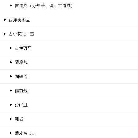
書道具（万年筆、硯、古道具）
西洋美術品
古い花瓶・壺
古伊万里
薩摩焼
陶磁器
備前焼
ひげ皿
漆器
蕎麦ちょこ