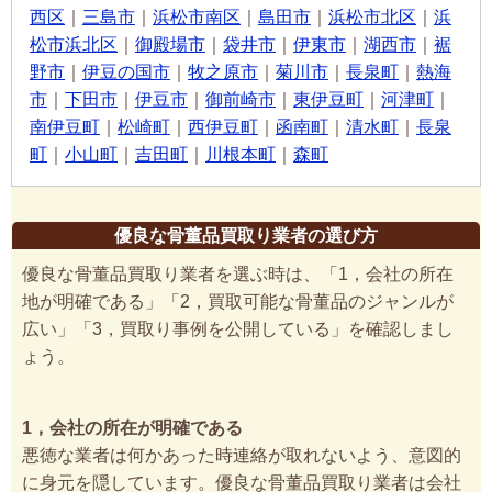
西区
｜
三島市
｜
浜松市南区
｜
島田市
｜
浜松市北区
｜
浜
松市浜北区
｜
御殿場市
｜
袋井市
｜
伊東市
｜
湖西市
｜
裾
野市
｜
伊豆の国市
｜
牧之原市
｜
菊川市
｜
長泉町
｜
熱海
市
｜
下田市
｜
伊豆市
｜
御前崎市
｜
東伊豆町
｜
河津町
｜
南伊豆町
｜
松崎町
｜
西伊豆町
｜
函南町
｜
清水町
｜
長泉
町
｜
小山町
｜
吉田町
｜
川根本町
｜
森町
優良な骨董品買取り業者の選び方
優良な骨董品買取り業者を選ぶ時は、「1，会社の所在
地が明確である」「2，買取可能な骨董品のジャンルが
広い」「3，買取り事例を公開している」を確認しまし
ょう。
1，会社の所在が明確である
悪徳な業者は何かあった時連絡が取れないよう、意図的
に身元を隠しています。優良な骨董品買取り業者は会社