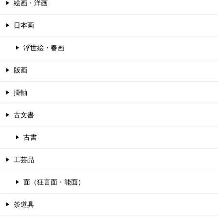
絵画・洋画
日本画
浮世絵・春画
版画
掛軸
古文書
古書
工芸品
面（狂言面・能面）
茶道具