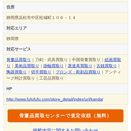
住所
静岡県浜松市中区松城町１０６－１４
対応エリア
静岡県
対応サービス
骨董品買取り
｜刀剣・武具買取り｜中国骨董買取り｜
絵画買取
り
｜
美術品買取り
｜
掛軸買取り
｜
茶道具買取り
｜
古銭買取り
｜
陶器買取り
｜
切手買取り
｜
ブロンズ・彫刻品買取り
｜アンティ
ーク時計買取り｜工芸品買取り
HP
http://www.fufufufu.com/store_detail/index/url/kanda/
骨董品買取センターで査定依頼（無料）
掲載内容に関するお問い合わせ