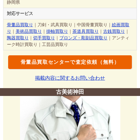
静岡県
対応サービス
骨董品買取り
｜刀剣・武具買取り｜中国骨董買取り｜
絵画買取
り
｜
美術品買取り
｜
掛軸買取り
｜
茶道具買取り
｜
古銭買取り
｜
陶器買取り
｜
切手買取り
｜
ブロンズ・彫刻品買取り
｜アンティ
ーク時計買取り｜工芸品買取り
骨董品買取センターで査定依頼（無料）
掲載内容に関するお問い合わせ
古美術神田