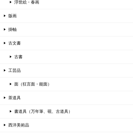
浮世絵・春画
版画
掛軸
古文書
古書
工芸品
面（狂言面・能面）
茶道具
書道具（万年筆、硯、古道具）
西洋美術品