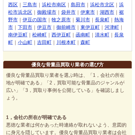
西区
｜
三島市
｜
浜松市南区
｜
島田市
｜
浜松市北区
｜
浜
松市浜北区
｜
御殿場市
｜
袋井市
｜
伊東市
｜
湖西市
｜
裾
野市
｜
伊豆の国市
｜
牧之原市
｜
菊川市
｜
長泉町
｜
熱海
市
｜
下田市
｜
伊豆市
｜
御前崎市
｜
東伊豆町
｜
河津町
｜
南伊豆町
｜
松崎町
｜
西伊豆町
｜
函南町
｜
清水町
｜
長泉
町
｜
小山町
｜
吉田町
｜
川根本町
｜
森町
優良な骨董品買取り業者の選び方
優良な骨董品買取り業者を選ぶ時は、「1，会社の所在
地が明確である」「2，買取可能な骨董品のジャンルが
広い」「3，買取り事例を公開している」を確認しまし
ょう。
1，会社の所在が明確である
悪徳な業者は何かあった時連絡が取れないよう、意図的
に身元を隠しています。優良な骨董品買取り業者は会社