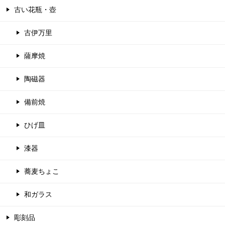
古い花瓶・壺
古伊万里
薩摩焼
陶磁器
備前焼
ひげ皿
漆器
蕎麦ちょこ
和ガラス
彫刻品