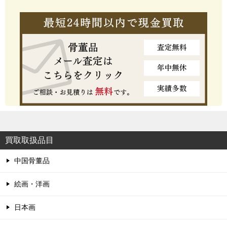
買取取扱品目
中国骨董品
絵画・洋画
日本画