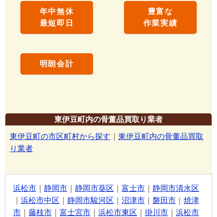
年中無休
豊富な
最短即日
作業実績
明朗会計
東伊豆町内の骨董品買取り業者
東伊豆町の市区町村から探す
｜
東伊豆町内の骨董品買取
り業者
浜松市
｜
静岡市
｜
静岡市葵区
｜
富士市
｜
静岡市清水区
｜
浜松市中区
｜
静岡市駿河区
｜
沼津市
｜
磐田市
｜
焼津
市
｜
藤枝市
｜
富士宮市
｜
浜松市東区
｜
掛川市
｜
浜松市