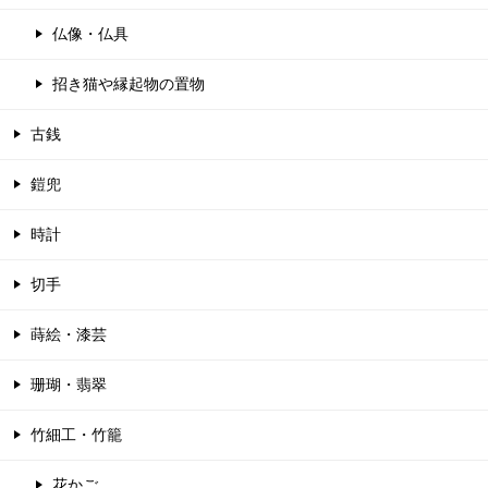
仏像・仏具
招き猫や縁起物の置物
古銭
鎧兜
時計
切手
蒔絵・漆芸
珊瑚・翡翠
竹細工・竹籠
花かご