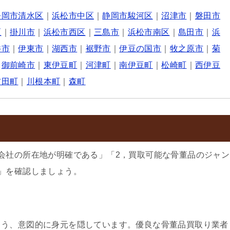
静岡市清水区
｜
浜松市中区
｜
静岡市駿河区
｜
沼津市
｜
磐田市
区
｜
掛川市
｜
浜松市西区
｜
三島市
｜
浜松市南区
｜
島田市
｜
浜
井市
｜
伊東市
｜
湖西市
｜
裾野市
｜
伊豆の国市
｜
牧之原市
｜
菊
｜
御前崎市
｜
東伊豆町
｜
河津町
｜
南伊豆町
｜
松崎町
｜
西伊豆
吉田町
｜
川根本町
｜
森町
会社の所在地が明確である」「2，買取可能な骨董品のジャン
」を確認しましょう。
よう、意図的に身元を隠しています。優良な骨董品買取り業者