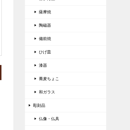
薩摩焼
陶磁器
備前焼
ひげ皿
漆器
蕎麦ちょこ
和ガラス
彫刻品
仏像・仏具