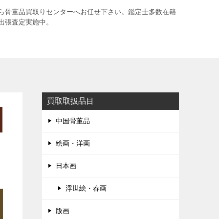
ら骨董品買取りセンターへお任せ下さい。鑑定士多数在籍
出張査定実施中。
買取取扱品目
中国骨董品
絵画・洋画
日本画
浮世絵・春画
版画