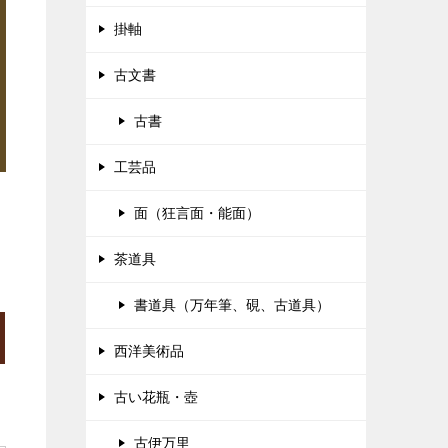
掛軸
古文書
古書
工芸品
面（狂言面・能面）
茶道具
書道具（万年筆、硯、古道具）
西洋美術品
古い花瓶・壺
古伊万里