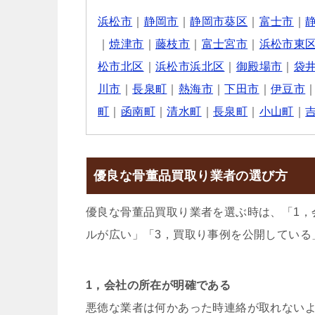
浜松市
｜
静岡市
｜
静岡市葵区
｜
富士市
｜
｜
焼津市
｜
藤枝市
｜
富士宮市
｜
浜松市東
松市北区
｜
浜松市浜北区
｜
御殿場市
｜
袋
川市
｜
長泉町
｜
熱海市
｜
下田市
｜
伊豆市
町
｜
函南町
｜
清水町
｜
長泉町
｜
小山町
｜
優良な骨董品買取り業者の選び方
優良な骨董品買取り業者を選ぶ時は、「1，
ルが広い」「3，買取り事例を公開している
1，会社の所在が明確である
悪徳な業者は何かあった時連絡が取れない