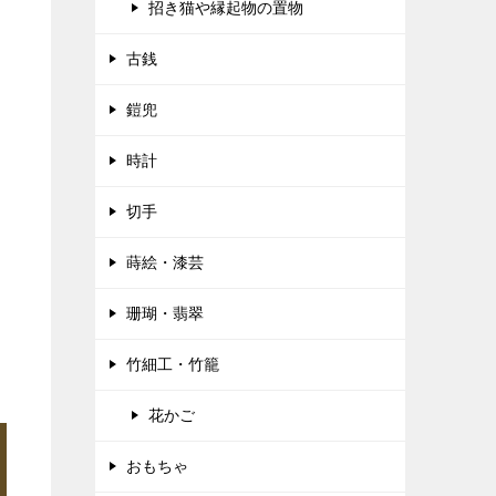
招き猫や縁起物の置物
古銭
鎧兜
時計
切手
蒔絵・漆芸
珊瑚・翡翠
竹細工・竹籠
花かご
おもちゃ