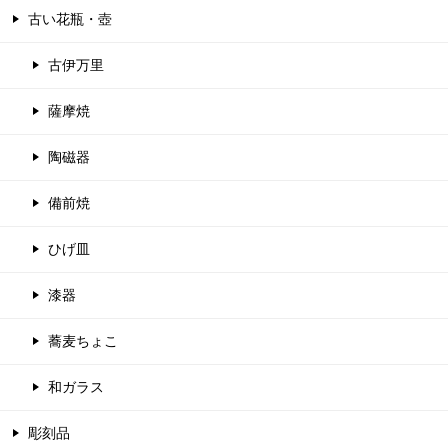
古い花瓶・壺
古伊万里
薩摩焼
陶磁器
備前焼
ひげ皿
漆器
蕎麦ちょこ
和ガラス
彫刻品