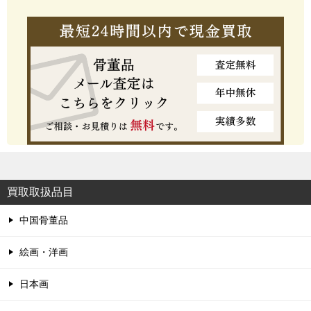
買取取扱品目
中国骨董品
絵画・洋画
日本画