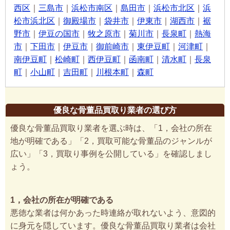
西区
｜
三島市
｜
浜松市南区
｜
島田市
｜
浜松市北区
｜
浜
松市浜北区
｜
御殿場市
｜
袋井市
｜
伊東市
｜
湖西市
｜
裾
野市
｜
伊豆の国市
｜
牧之原市
｜
菊川市
｜
長泉町
｜
熱海
市
｜
下田市
｜
伊豆市
｜
御前崎市
｜
東伊豆町
｜
河津町
｜
南伊豆町
｜
松崎町
｜
西伊豆町
｜
函南町
｜
清水町
｜
長泉
町
｜
小山町
｜
吉田町
｜
川根本町
｜
森町
優良な骨董品買取り業者の選び方
優良な骨董品買取り業者を選ぶ時は、「1，会社の所在
地が明確である」「2，買取可能な骨董品のジャンルが
広い」「3，買取り事例を公開している」を確認しまし
ょう。
1，会社の所在が明確である
悪徳な業者は何かあった時連絡が取れないよう、意図的
に身元を隠しています。優良な骨董品買取り業者は会社