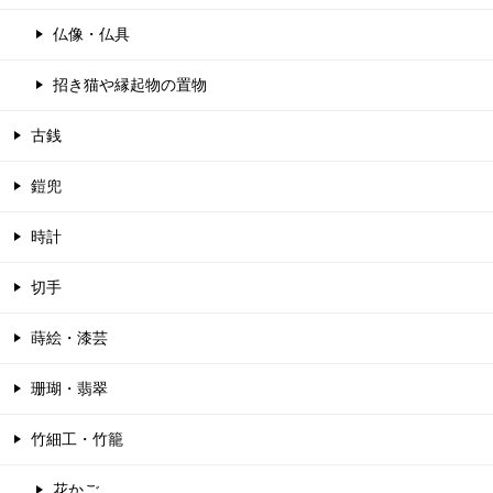
仏像・仏具
招き猫や縁起物の置物
古銭
鎧兜
時計
切手
蒔絵・漆芸
珊瑚・翡翠
竹細工・竹籠
花かご