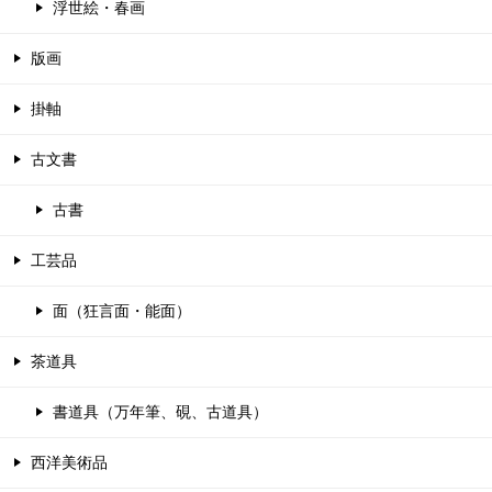
浮世絵・春画
版画
掛軸
古文書
古書
工芸品
面（狂言面・能面）
茶道具
書道具（万年筆、硯、古道具）
西洋美術品