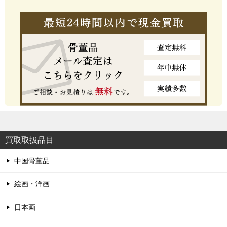
買取取扱品目
中国骨董品
絵画・洋画
日本画