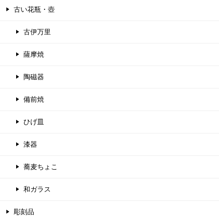
古い花瓶・壺
古伊万里
薩摩焼
陶磁器
備前焼
ひげ皿
漆器
蕎麦ちょこ
和ガラス
彫刻品