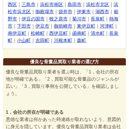
西区
｜
三島市
｜
浜松市南区
｜
島田市
｜
浜松市北区
｜
浜
松市浜北区
｜
御殿場市
｜
袋井市
｜
伊東市
｜
湖西市
｜
裾
野市
｜
伊豆の国市
｜
牧之原市
｜
菊川市
｜
長泉町
｜
熱海
市
｜
下田市
｜
伊豆市
｜
御前崎市
｜
東伊豆町
｜
河津町
｜
南伊豆町
｜
松崎町
｜
西伊豆町
｜
函南町
｜
清水町
｜
長泉
町
｜
小山町
｜
吉田町
｜
川根本町
｜
森町
優良な骨董品買取り業者の選び方
優良な骨董品買取り業者を選ぶ時は、「1，会社の所在
地が明確である」「2，買取可能な骨董品のジャンルが
広い」「3，買取り事例を公開している」を確認しまし
ょう。
1，会社の所在が明確である
悪徳な業者は何かあった時連絡が取れないよう、意図的
に身元を隠しています。優良な骨董品買取り業者は会社