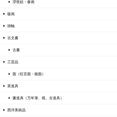
浮世絵・春画
版画
掛軸
古文書
古書
工芸品
面（狂言面・能面）
茶道具
書道具（万年筆、硯、古道具）
西洋美術品