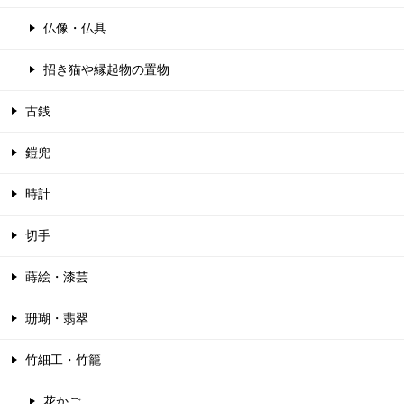
仏像・仏具
招き猫や縁起物の置物
古銭
鎧兜
時計
切手
蒔絵・漆芸
珊瑚・翡翠
竹細工・竹籠
花かご