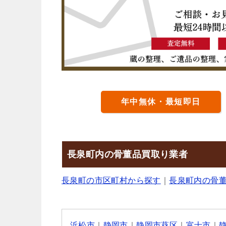
年中無休・最短即日
長泉町内の骨董品買取り業者
長泉町の市区町村から探す
｜
長泉町内の骨
浜松市
｜
静岡市
｜
静岡市葵区
｜
富士市
｜