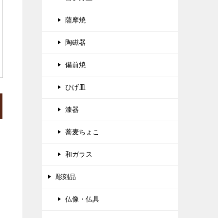
薩摩焼
陶磁器
備前焼
ひげ皿
漆器
蕎麦ちょこ
和ガラス
彫刻品
仏像・仏具