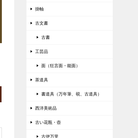
掛軸
古文書
古書
工芸品
面（狂言面・能面）
茶道具
書道具（万年筆、硯、古道具）
西洋美術品
古い花瓶・壺
古伊万里