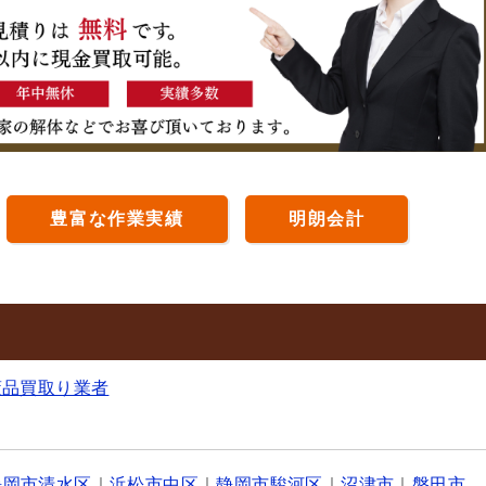
豊富な作業実績
明朗会計
董品買取り業者
静岡市清水区
｜
浜松市中区
｜
静岡市駿河区
｜
沼津市
｜
磐田市