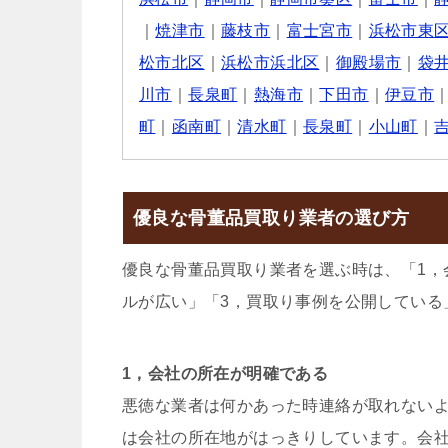
｜
焼津市
｜
藤枝市
｜
富士宮市
｜
浜松市東
松市北区
｜
浜松市浜北区
｜
御殿場市
｜
袋
川市
｜
長泉町
｜
熱海市
｜
下田市
｜
伊豆市
町
｜
函南町
｜
清水町
｜
長泉町
｜
小山町
｜
優良な骨董品買取り業者の選び方
優良な骨董品買取り業者を選ぶ時は、「1，
ルが広い」「3，買取り事例を公開している
1，会社の所在が明確である
悪徳な業者は何かあった時連絡が取れない
は会社の所在地がはっきりしています。会