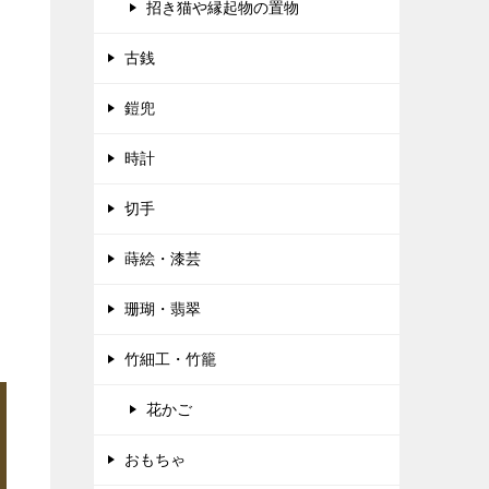
招き猫や縁起物の置物
古銭
鎧兜
時計
切手
蒔絵・漆芸
珊瑚・翡翠
竹細工・竹籠
花かご
おもちゃ