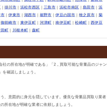
区
｜
掛川市
｜
浜松市西区
｜
三島市
｜
浜松市南区
｜
島田市
｜
浜
井市
｜
伊東市
｜
湖西市
｜
裾野市
｜
伊豆の国市
｜
牧之原市
｜
菊
｜
御前崎市
｜
東伊豆町
｜
河津町
｜
南伊豆町
｜
松崎町
｜
西伊豆
吉田町
｜
川根本町
｜
森町
会社の所在地が明確である」「2，買取可能な骨董品のジャン
」を確認しましょう。
よう、意図的に身元を隠しています。優良な骨董品買取り業者
社の所在地が明確な業者に依頼しましょう。