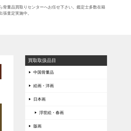
ら骨董品買取りセンターへお任せ下さい。鑑定士多数在籍
出張査定実施中。
買取取扱品目
中国骨董品
絵画・洋画
日本画
浮世絵・春画
版画