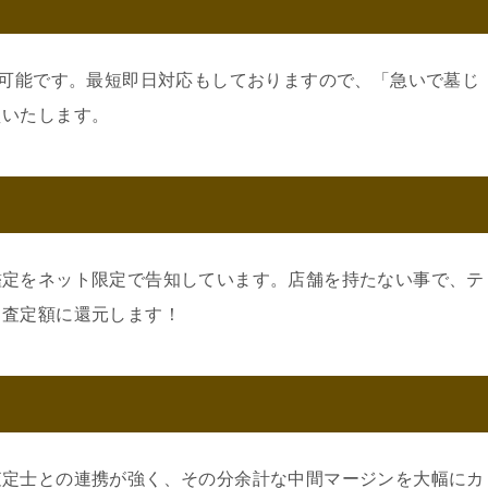
可
約可能です。最短即日対応もしておりますので、「急いで墓じ
えいたします。
鑑定をネット限定で告知しています。店舗を持たない事で、テ
。査定額に還元します！
査定士との連携が強く、その分余計な中間マージンを大幅にカ